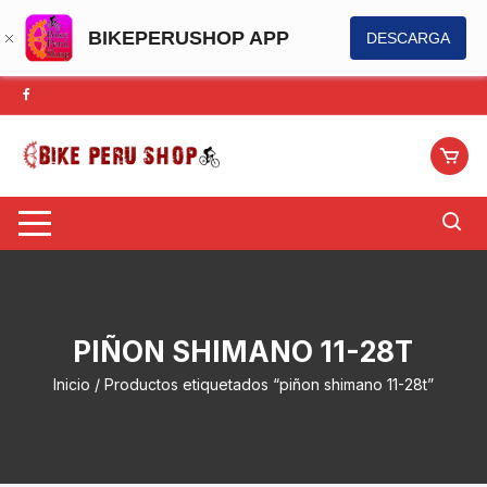
BIKEPERUSHOP APP
DESCARGA
Saltar
al
contenido
PIÑON SHIMANO 11-28T
Inicio
/ Productos etiquetados “piñon shimano 11-28t”