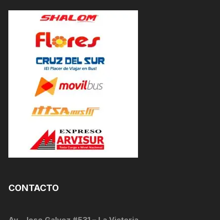
CONTACTO
Av . Jose Galvez #531 – La Victoria