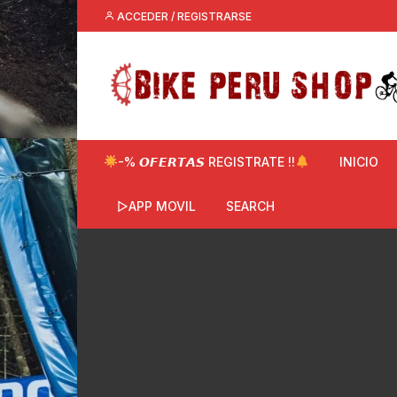
Saltar
ACCEDER / REGISTRARSE
al
contenido
-% 𝙊𝙁𝙀𝙍𝙏𝘼𝙎 REGISTRATE !!
INICIO
▷APP MOVIL
SEARCH