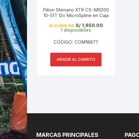
Piñon Shimano XTR CS-M9200
10-51T 12v MicroSpline en Caja
El
El
S/
1,950.00
S/
2,250.00
precio
precio
1 disponibles
original
actual
era:
es:
CÓDIGO: COM18977
S/ 2,250.00.
S/ 1,950.00.
AÑADIR AL CARRITO
MARCAS PRINCIPALES
PAGO