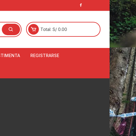
Total:
S/
0.00
STIMENTA
REGISTRARSE
E
LCETINES
BERTORES DE
PATILLAS
ANTAS
NJUNTO DE JERSEY
OM
RTAVIENTOS
LINA
LOTES