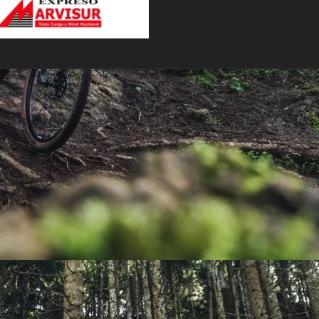
PEDALES
PIÑON
PLATOS
POTENCIA/CODO
RADIOS
ROLDANAS
SHIFTER
SILLINES
TIJA/TUBO DE ASIENTO