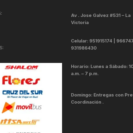
KIT DE TRANSMISIÓN
TORNILLOS
:
Av . Jose Galvez #531 – La
Victoria
LÍQUIDO DE FRENO
VELOCIMETROS
LIQUIDO SELLANTES
Celular: 951915174 | 96674
S:
931986430
LLANTAS
Horario: Lunes a Sábado: 1
LUBRICANTE DE CADENA
a.m. – 7 p.m.
MANILLAR / TIMÓN
Domingo: Entregas con Pre
MASAS
Coordinación .
OTROS
PASTILLAS