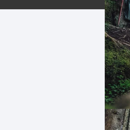
ERNERAS
PATILLAS MTB Y RUTA
NG
L
N
S