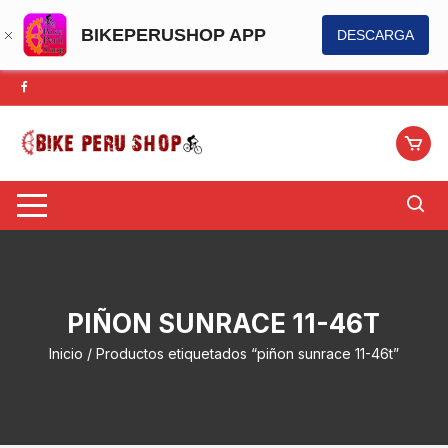
BIKEPERUSHOP APP
DESCARGA
Saltar
al
contenido
PIÑON SUNRACE 11-46T
Inicio
/ Productos etiquetados “piñon sunrace 11-46t”