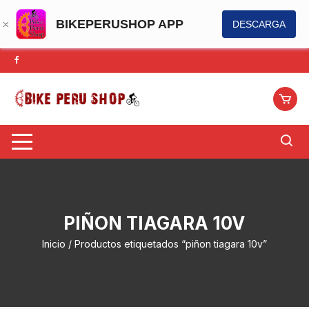
BIKEPERUSHOP APP
DESCARGA
Saltar
al
contenido
PIÑON TIAGARA 10V
Inicio
/ Productos etiquetados “piñon tiagara 10v”