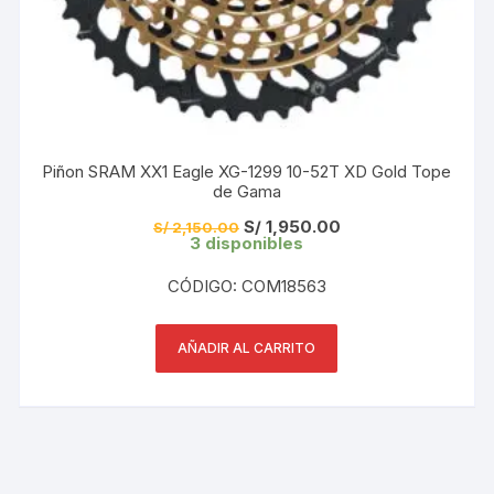
Piñon SRAM XX1 Eagle XG-1299 10-52T XD Gold Tope
de Gama
El
El
S/
1,950.00
S/
2,150.00
precio
precio
3 disponibles
original
actual
era:
es:
CÓDIGO: COM18563
S/ 2,150.00.
S/ 1,950.00.
AÑADIR AL CARRITO