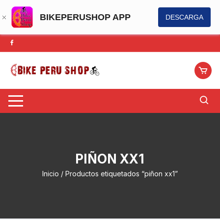
BIKEPERUSHOP APP
DESCARGA
Saltar
al
contenido
PIÑON XX1
Inicio
/ Productos etiquetados “piñon xx1”