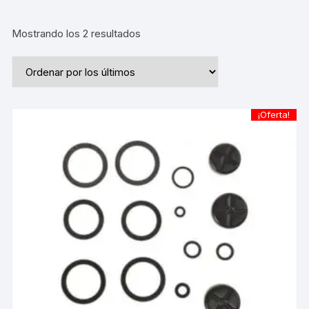
Ordenado
Mostrando los 2 resultados
por
los
últimos
¡Oferta!