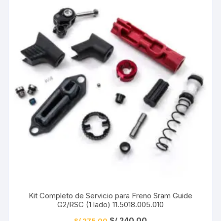
Kit Completo de Servicio para Freno Sram Guide
G2/RSC (1 lado) 11.5018.005.010
El
El
S/
240.00
S/
275.00