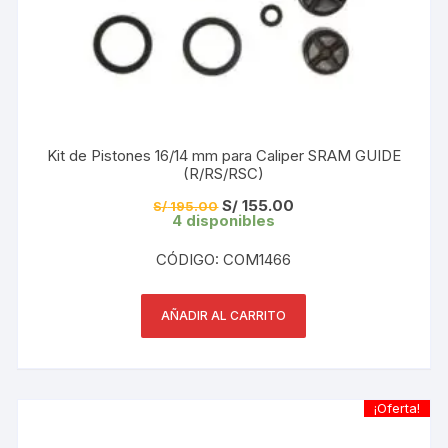
Kit de Pistones 16/14 mm para Caliper SRAM GUIDE
(R/RS/RSC)
El
El
S/
155.00
S/
195.00
precio
precio
4 disponibles
original
actual
era:
es:
CÓDIGO: COM1466
S/ 195.00.
S/ 155.00.
AÑADIR AL CARRITO
¡Oferta!