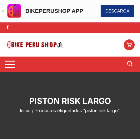
BIKEPERUSHOP APP
DESCARGA
Saltar
al
contenido
PISTON RISK LARGO
Inicio
/ Productos etiquetados “piston risk largo”