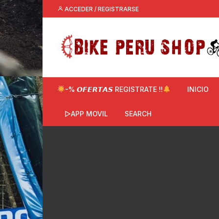
Saltar
ACCEDER / REGISTRARSE
al
contenido
-% 𝙊𝙁𝙀𝙍𝙏𝘼𝙎 REGISTRATE !!
INICIO
▷APP MOVIL
SEARCH