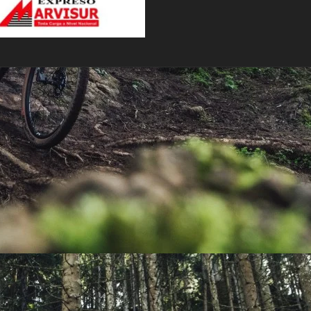
PEDALES
PIÑON
PLATOS
POTENCIA/CODO
RADIOS
ROLDANAS
SHIFTER
SILLINES
TIJA/TUBO DE ASIENTO