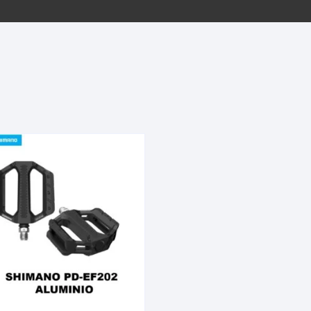
EQUIPOS GPS
ASIENTOS / SILLINES
EXTRACTOR DE EJE
PI
SELLADO
GORRAS ANTISUDOR
BIELAS
ZA
EXTRACTOR DE MISSI
GUANTES
LINK
TOPES Y TERMINALES
INFLADORES
EXTRACTOR DE PEDA
CABLES Y FUNDAS
LENTES
EXTRACTOR DE PIÑO
CADENA
LIMPIACADENA
EXTRACTOR DE TASA
CALAS
LUCES
GRASA
CÁMARAS
MANGAS
JUEGO DE ALLEN
CANDADO DE CADENA
/MISSINGLINK
MEDIDOR DE PRESIÓN
KIT DE LIMPIEZA