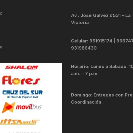
KIT DE TRANSMISIÓN
TORNILLOS
:
Av . Jose Galvez #531 – La
Victoria
LÍQUIDO DE FRENO
VELOCIMETROS
LIQUIDO SELLANTES
Celular: 951915174 | 96674
S:
931986430
LLANTAS
Horario: Lunes a Sábado: 1
LUBRICANTE DE CADENA
a.m. – 7 p.m.
MANILLAR / TIMÓN
Domingo: Entregas con Pre
MASAS
Coordinación .
OTROS
PASTILLAS