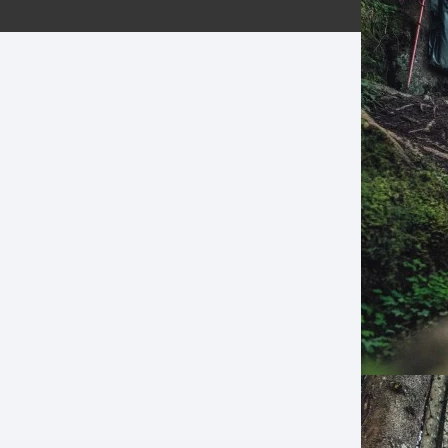
ERNERAS
PATILLAS MTB Y RUTA
NG
L
N
S