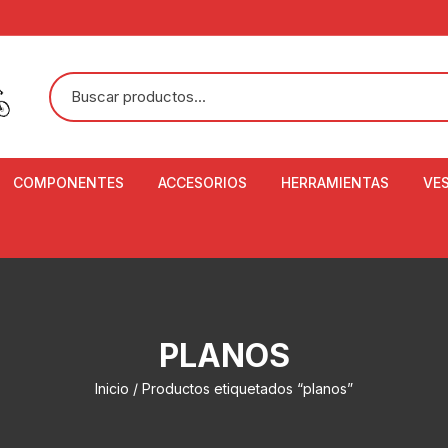
COMPONENTES
ACCESORIOS
HERRAMIENTAS
VE
ACEITE DE SUSPENSIÓN Y
BANDANAS
ALICATE CORTACABL
CA
SHOX
BOTELLAS
BALANZA DIGITAL
CO
ADAPTADOR DE DISCO
ZA
CADENA DE SEGURIDAD
DESMONTABLE DE LL
PLANOS
AJUSTE DE TIJAS
CO
CASCOS
EXTRACTOR DE BOT
Inicio
/ Productos etiquetados “planos”
BOTTOM BRACKET
BRACKET
CO
CINTA DE MANILLAR
AROS
EXTRACTOR DE CATA
CU