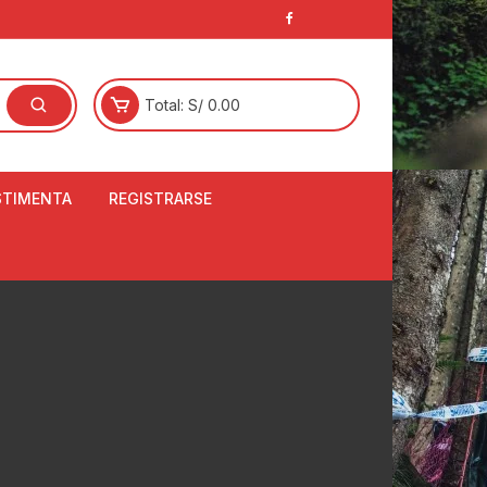
Total:
S/
0.00
STIMENTA
REGISTRARSE
E
LCETINES
BERTORES DE
PATILLAS
ANTAS
NJUNTO DE JERSEY
OM
RTAVIENTOS
LINA
LOTES