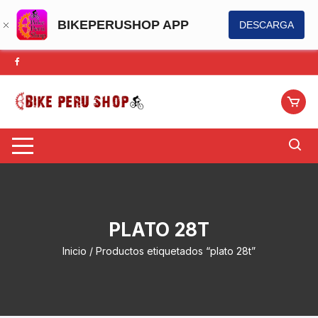
BIKEPERUSHOP APP
DESCARGA
Saltar
al
contenido
PLATO 28T
Inicio
/ Productos etiquetados “plato 28t”