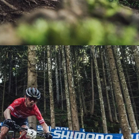
KIT DE TRANSMISIÓN
TORNILLOS
LÍQUIDO DE FRENO
VELOCIMETROS
LIQUIDO SELLANTES
LLANTAS
LUBRICANTE DE CADENA
MANILLAR / TIMÓN
MASAS
OTROS
PASTILLAS