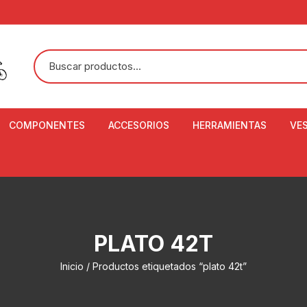
COMPONENTES
ACCESORIOS
HERRAMIENTAS
VE
ACEITE DE SUSPENSIÓN Y
BANDANAS
ALICATE CORTACABL
CA
SHOX
BOTELLAS
BALANZA DIGITAL
CO
ADAPTADOR DE DISCO
ZA
CADENA DE SEGURIDAD
DESMONTABLE DE LL
PLATO 42T
AJUSTE DE TIJAS
CO
CASCOS
EXTRACTOR DE BOT
Inicio
/ Productos etiquetados “plato 42t”
BOTTOM BRACKET
BRACKET
CO
CINTA DE MANILLAR
AROS
EXTRACTOR DE CATA
CU