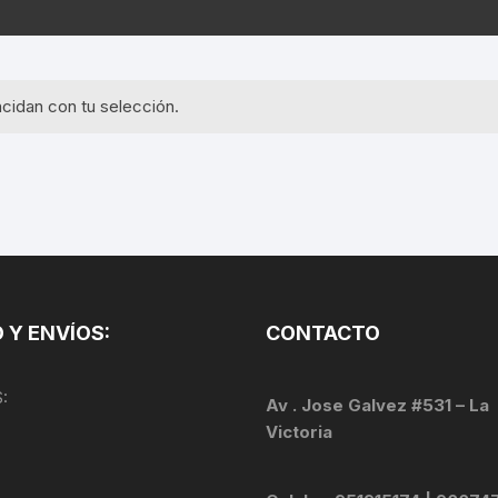
EQUIPOS GPS
ASIENTOS / SILLINES
EXTRACTOR DE EJE
PI
SELLADO
GORRAS ANTISUDOR
BIELAS
ZA
cidan con tu selección.
EXTRACTOR DE MISSI
GUANTES
LINK
TOPES Y TERMINALES
INFLADORES
EXTRACTOR DE PEDA
CABLES Y FUNDAS
LENTES
EXTRACTOR DE PIÑO
CADENA
LIMPIACADENA
EXTRACTOR DE TASA
CALAS
 Y ENVÍOS:
CONTACTO
LUCES
GRASA
CÁMARAS
:
MANGAS
Av . Jose Galvez #531 – La
JUEGO DE ALLEN
CANDADO DE CADENA
Victoria
/MISSINGLINK
MEDIDOR DE PRESIÓN
KIT DE LIMPIEZA