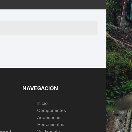
ERNERAS
PATILLAS MTB Y RUTA
NG
L
N
S
NAVEGACIÓN
Inicio
Componentes
Accesorios
Herramientas
Vestimenta