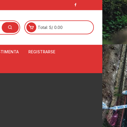
Total:
S/
0.00
STIMENTA
REGISTRARSE
E
LCETINES
BERTORES DE
PATILLAS
ANTAS
NJUNTO DE JERSEY
OM
RTAVIENTOS
LINA
LOTES