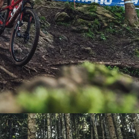
PEDALES
PIÑON
PLATOS
POTENCIA/CODO
RADIOS
ROLDANAS
SHIFTER
SILLINES
TIJA/TUBO DE ASIENTO