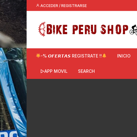
Saltar
ACCEDER / REGISTRARSE
al
contenido
-% 𝙊𝙁𝙀𝙍𝙏𝘼𝙎 REGISTRATE !!
INICIO
▷APP MOVIL
SEARCH