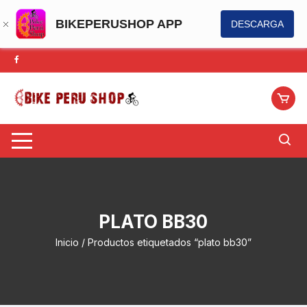
BIKEPERUSHOP APP
DESCARGA
Saltar
al
contenido
PLATO BB30
Inicio
/ Productos etiquetados “plato bb30”