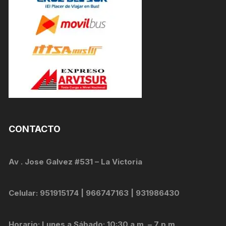
CONTACTO
Av . Jose Galvez #531 – La Victoria
Celular: 951915174 | 966747163 | 931986430
Horario: Lunes a Sábado: 10:30 a.m. – 7 p.m.