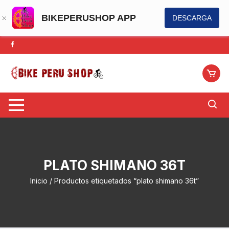
BIKEPERUSHOP APP
DESCARGA
Saltar
al
contenido
PLATO SHIMANO 36T
Inicio
/ Productos etiquetados “plato shimano 36t”