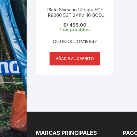
Plato Shimano Ultegra FC-
R8000 53T 2x11v 110 BCD
Asimetrico
S/
495.00
1 disponibles
CÓDIGO: COM18647
AÑADIR AL CARRITO
MARCAS PRINCIPALES
PAGO