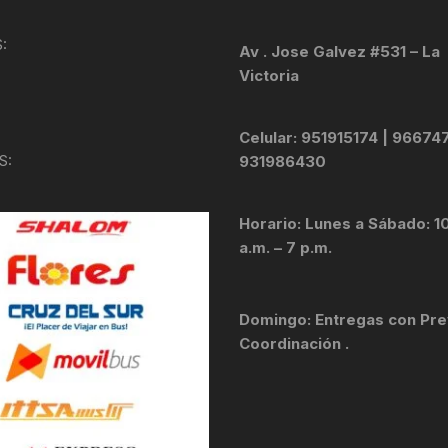
KIT DE TRANSMISIÓN
TORNILLOS
:
Av . Jose Galvez #531 – La
Victoria
LÍQUIDO DE FRENO
VELOCIMETROS
LIQUIDO SELLANTES
Celular: 951915174 | 96674
S:
931986430
LLANTAS
Horario: Lunes a Sábado: 1
LUBRICANTE DE CADENA
a.m. – 7 p.m.
MANILLAR / TIMÓN
Domingo: Entregas con Pre
MASAS
Coordinación .
OTROS
PASTILLAS