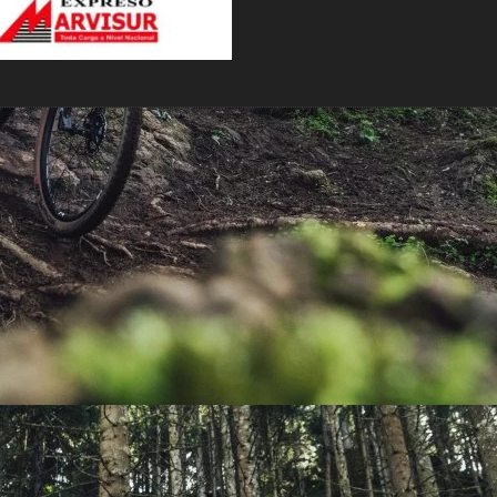
PEDALES
PIÑON
PLATOS
POTENCIA/CODO
RADIOS
ROLDANAS
SHIFTER
SILLINES
TIJA/TUBO DE ASIENTO