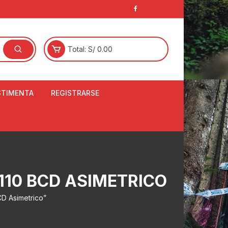
Total:
S/
0.00
STIMENTA
REGISTRARSE
E
LCETINES
BERTORES DE
PATILLAS
ANTAS
110 BCD ASIMETRICO
NJUNTO DE JERSEY
OM
D Asimetrico”
RTAVIENTOS
LINA
LOTES