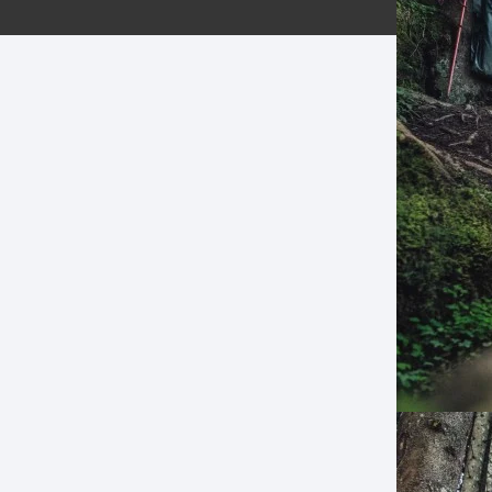
ERNERAS
PATILLAS MTB Y RUTA
NG
L
N
S