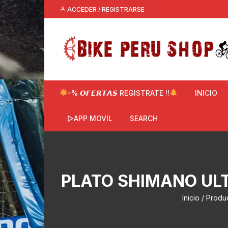
Saltar
ACCEDER / REGISTRARSE
al
contenido
-% 𝙊𝙁𝙀𝙍𝙏𝘼𝙎 REGISTRATE !!
INICIO
▷APP MOVIL
SEARCH
PLATO SHIMANO ULT
Inicio
/ Produc