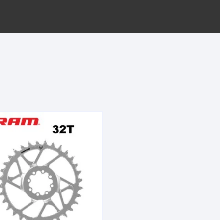
EQUIPOS GPS
ASIENTOS / SILLINES
EXTRACTOR DE EJE
PI
SELLADO
GORRAS ANTISUDOR
BIELAS
ZA
EXTRACTOR DE MISSI
GUANTES
LINK
TOPES Y TERMINALES
INFLADORES
EXTRACTOR DE PEDA
CABLES Y FUNDAS
LENTES
EXTRACTOR DE PIÑO
CADENA
LIMPIACADENA
EXTRACTOR DE TASA
CALAS
LUCES
GRASA
CÁMARAS
MANGAS
JUEGO DE ALLEN
CANDADO DE CADENA
/MISSINGLINK
MEDIDOR DE PRESIÓN
KIT DE LIMPIEZA