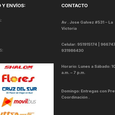
 Y ENVÍOS:
CONTACTO
KIT DE TRANSMISIÓN
TORNILLOS
:
LÍQUIDO DE FRENO
Av . Jose Galvez #531 – La
VELOCIMETROS
Victoria
LIQUIDO SELLANTES
Celular: 951915174 | 96674
LLANTAS
S:
931986430
LUBRICANTE DE CADENA
Horario: Lunes a Sábado: 1
MANILLAR / TIMÓN
a.m. – 7 p.m.
MASAS
Domingo: Entregas con Pre
OTROS
Coordinación .
PASTILLAS