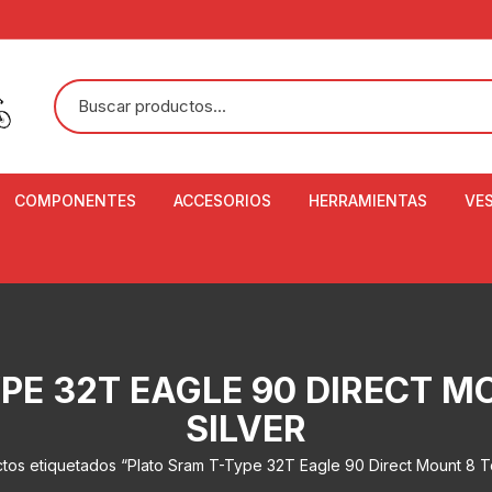
COMPONENTES
ACCESORIOS
HERRAMIENTAS
VE
ACEITE DE SUSPENSIÓN Y
BANDANAS
ALICATE CORTACABL
CA
SHOX
BOTELLAS
BALANZA DIGITAL
CO
ADAPTADOR DE DISCO
ZA
CADENA DE SEGURIDAD
DESMONTABLE DE LL
PE 32T EAGLE 90 DIRECT M
AJUSTE DE TIJAS
CO
CASCOS
EXTRACTOR DE BOT
SILVER
BOTTOM BRACKET
BRACKET
CO
CINTA DE MANILLAR
tos etiquetados “Plato Sram T-Type 32T Eagle 90 Direct Mount 8 Tor
AROS
EXTRACTOR DE CATA
CU