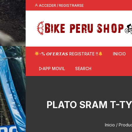
Saltar
ACCEDER / REGISTRARSE
al
contenido
-% 𝙊𝙁𝙀𝙍𝙏𝘼𝙎 REGISTRATE !!
INICIO
▷APP MOVIL
SEARCH
PLATO SRAM T-TY
Inicio
/ Produc