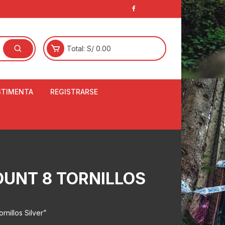
Total:
S/
0.00
STIMENTA
REGISTRARSE
E
LCETINES
BERTORES DE
PATILLAS
ANTAS
OUNT 8 TORNILLOS
NJUNTO DE JERSEY
OM
RTAVIENTOS
nillos Silver”
LINA
LOTES