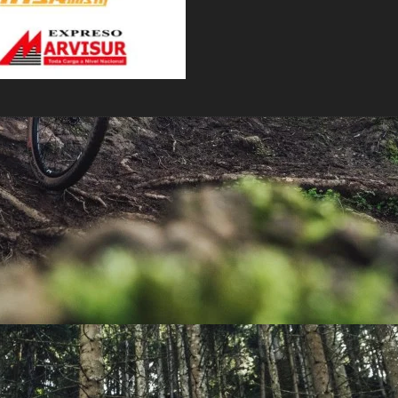
PEDALES
PIÑON
PLATOS
POTENCIA/CODO
RADIOS
ROLDANAS
SHIFTER
SILLINES
TIJA/TUBO DE ASIENTO