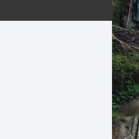
ERNERAS
PATILLAS MTB Y RUTA
NG
L
N
S