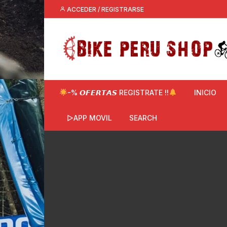
Saltar
ACCEDER / REGISTRARSE
al
contenido
-% 𝙊𝙁𝙀𝙍𝙏𝘼𝙎 REGISTRATE !!
INICIO
▷APP MOVIL
SEARCH