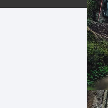
ERNERAS
PATILLAS MTB Y RUTA
NG
L
N
S