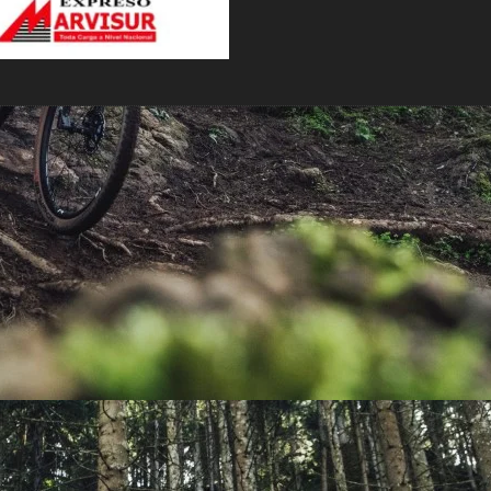
PEDALES
PIÑON
PLATOS
POTENCIA/CODO
RADIOS
ROLDANAS
SHIFTER
SILLINES
TIJA/TUBO DE ASIENTO