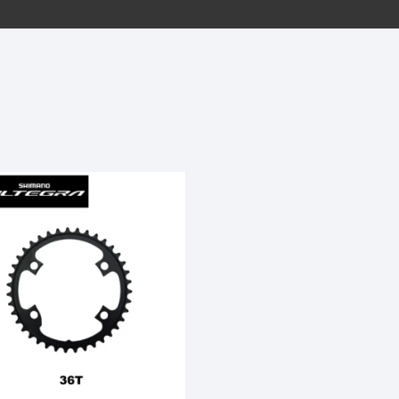
EQUIPOS GPS
ASIENTOS / SILLINES
EXTRACTOR DE EJE
PI
SELLADO
GORRAS ANTISUDOR
BIELAS
ZA
EXTRACTOR DE MISSI
GUANTES
LINK
TOPES Y TERMINALES
INFLADORES
EXTRACTOR DE PEDA
CABLES Y FUNDAS
LENTES
EXTRACTOR DE PIÑO
CADENA
LIMPIACADENA
EXTRACTOR DE TASA
CALAS
LUCES
GRASA
CÁMARAS
MANGAS
JUEGO DE ALLEN
CANDADO DE CADENA
/MISSINGLINK
MEDIDOR DE PRESIÓN
KIT DE LIMPIEZA