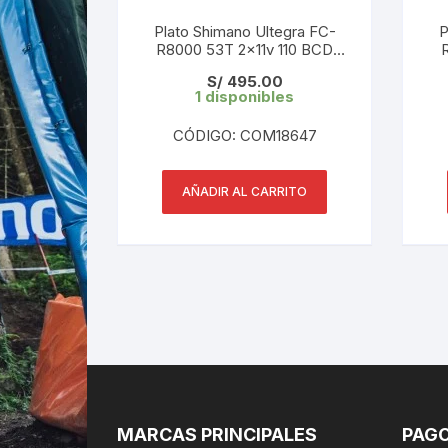
Plato Shimano Ultegra FC-
P
R8000 53T 2x11v 110 BCD
Asimetrico
S/
495.00
1 disponibles
CÓDIGO: COM18647
AÑADIR AL CARRITO
MARCAS PRINCIPALES
PAGO