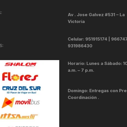
KIT DE TRANSMISIÓN
TORNILLOS
:
Av . Jose Galvez #531 – La
Victoria
LÍQUIDO DE FRENO
VELOCIMETROS
LIQUIDO SELLANTES
Celular: 951915174 | 96674
S:
931986430
LLANTAS
Horario: Lunes a Sábado: 1
LUBRICANTE DE CADENA
a.m. – 7 p.m.
MANILLAR / TIMÓN
Domingo: Entregas con Pre
MASAS
Coordinación .
OTROS
PASTILLAS