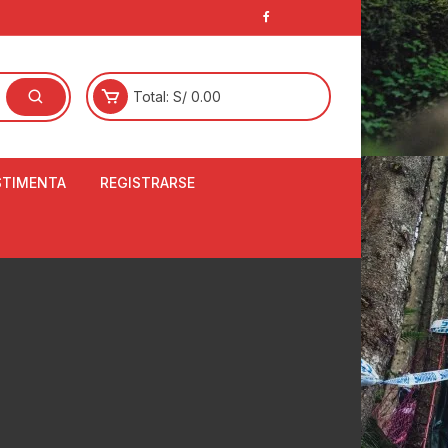
Total:
S/
0.00
STIMENTA
REGISTRARSE
E
LCETINES
BERTORES DE
PATILLAS
ANTAS
NJUNTO DE JERSEY
OM
RTAVIENTOS
LINA
LOTES