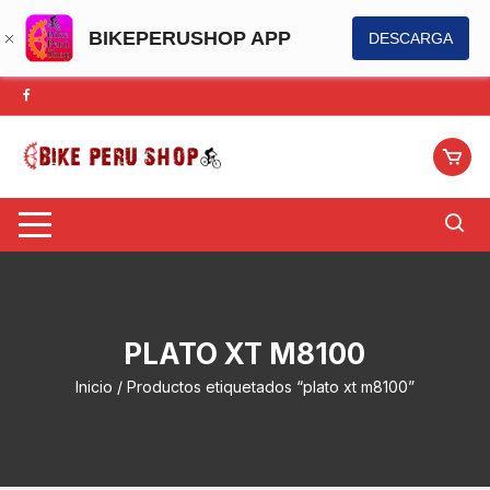
BIKEPERUSHOP APP
DESCARGA
Saltar
al
contenido
PLATO XT M8100
Inicio
/ Productos etiquetados “plato xt m8100”