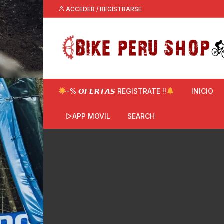
Saltar
ACCEDER / REGISTRARSE
al
contenido
-% 𝙊𝙁𝙀𝙍𝙏𝘼𝙎 REGISTRATE !!
INICIO
▷APP MOVIL
SEARCH