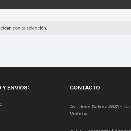
EQUIPOS GPS
ASIENTOS / SILLINES
EXTRACTOR DE EJE
PI
SELLADO
GORRAS ANTISUDOR
BIELAS
ZA
cidan con tu selección.
EXTRACTOR DE MISSI
GUANTES
LINK
TOPES Y TERMINALES
INFLADORES
EXTRACTOR DE PEDA
CABLES Y FUNDAS
LENTES
EXTRACTOR DE PIÑO
CADENA
LIMPIACADENA
EXTRACTOR DE TASA
CALAS
 Y ENVÍOS:
CONTACTO
LUCES
GRASA
CÁMARAS
:
MANGAS
Av . Jose Galvez #531 – La
JUEGO DE ALLEN
CANDADO DE CADENA
Victoria
/MISSINGLINK
MEDIDOR DE PRESIÓN
KIT DE LIMPIEZA