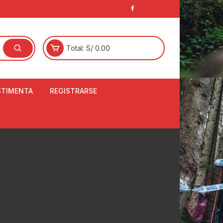
Total:
S/
0.00
STIMENTA
REGISTRARSE
E
LCETINES
BERTORES DE
PATILLAS
ANTAS
NJUNTO DE JERSEY
OM
RTAVIENTOS
LINA
LOTES