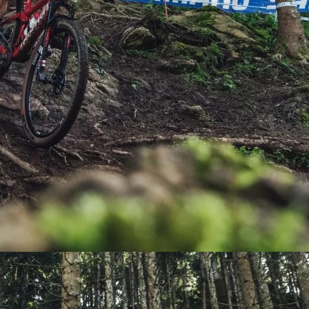
PEDALES
PIÑON
PLATOS
POTENCIA/CODO
RADIOS
ROLDANAS
SHIFTER
SILLINES
TIJA/TUBO DE ASIENTO