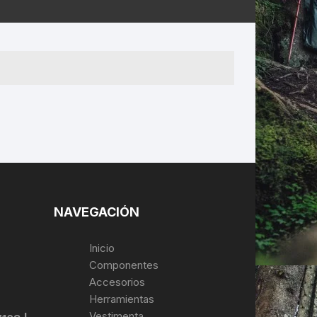
ERNERAS
PATILLAS MTB Y RUTA
NG
L
N
S
NAVEGACIÓN
Inicio
Componentes
Accesorios
Herramientas
Vestimenta