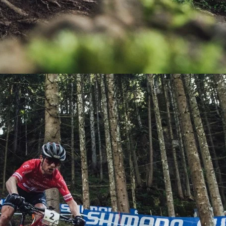
KIT DE TRANSMISIÓN
TORNILLOS
LÍQUIDO DE FRENO
VELOCIMETROS
LIQUIDO SELLANTES
LLANTAS
LUBRICANTE DE CADENA
MANILLAR / TIMÓN
MASAS
OTROS
PASTILLAS