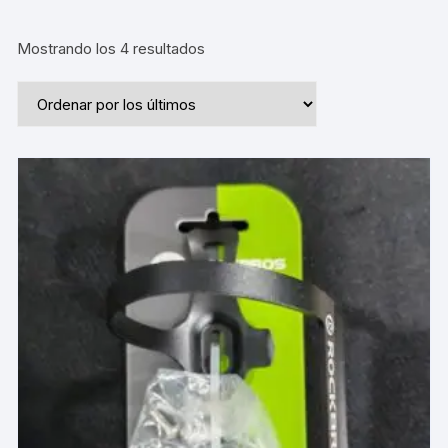
Ordenado
Mostrando los 4 resultados
por
los
últimos