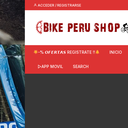
Saltar
ACCEDER / REGISTRARSE
al
contenido
-% 𝙊𝙁𝙀𝙍𝙏𝘼𝙎 REGISTRATE !!
INICIO
▷APP MOVIL
SEARCH