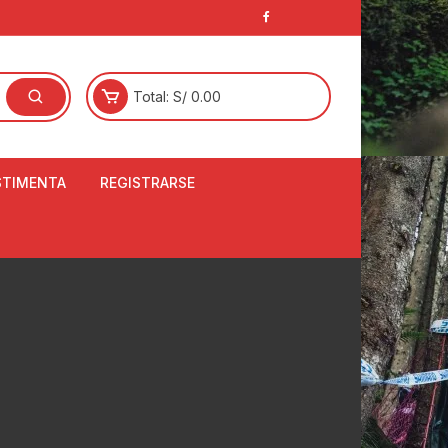
Total:
S/
0.00
STIMENTA
REGISTRARSE
E
LCETINES
BERTORES DE
PATILLAS
ANTAS
NJUNTO DE JERSEY
OM
RTAVIENTOS
LINA
LOTES