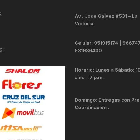
KIT DE TRANSMISIÓN
TORNILLOS
:
Av . Jose Galvez #531 – La
Victoria
LÍQUIDO DE FRENO
VELOCIMETROS
LIQUIDO SELLANTES
Celular: 951915174 | 96674
S:
931986430
LLANTAS
Horario: Lunes a Sábado: 1
LUBRICANTE DE CADENA
a.m. – 7 p.m.
MANILLAR / TIMÓN
Domingo: Entregas con Pre
MASAS
Coordinación .
OTROS
PASTILLAS