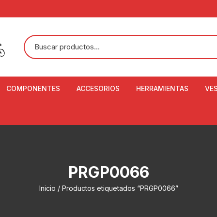
COMPONENTES
ACCESORIOS
HERRAMIENTAS
VE
ACEITE DE SUSPENSIÓN Y
BANDANAS
ALICATE CORTACABL
CA
SHOX
BOTELLAS
BALANZA DIGITAL
CO
ADAPTADOR DE DISCO
ZA
CADENA DE SEGURIDAD
DESMONTABLE DE LL
PRGP0066
AJUSTE DE TIJAS
CO
CASCOS
EXTRACTOR DE BOT
Inicio
/ Productos etiquetados “PRGP0066”
BOTTOM BRACKET
BRACKET
CO
CINTA DE MANILLAR
AROS
EXTRACTOR DE CATA
CU