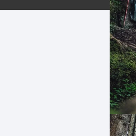
ERNERAS
PATILLAS MTB Y RUTA
NG
L
N
S