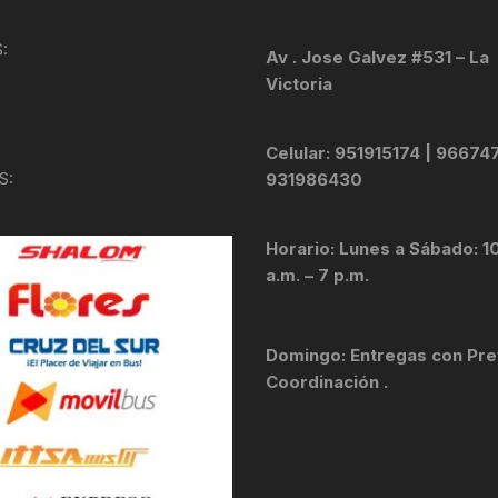
KIT DE TRANSMISIÓN
TORNILLOS
:
Av . Jose Galvez #531 – La
Victoria
LÍQUIDO DE FRENO
VELOCIMETROS
LIQUIDO SELLANTES
Celular: 951915174 | 96674
S:
931986430
LLANTAS
Horario: Lunes a Sábado: 1
LUBRICANTE DE CADENA
a.m. – 7 p.m.
MANILLAR / TIMÓN
Domingo: Entregas con Pre
MASAS
Coordinación .
OTROS
PASTILLAS