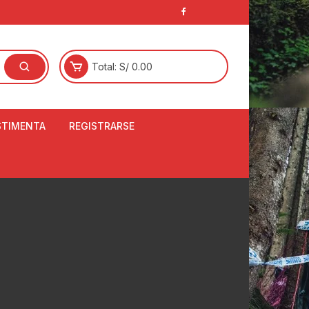
Total:
S/
0.00
STIMENTA
REGISTRARSE
E
LCETINES
BERTORES DE
PATILLAS
ANTAS
NJUNTO DE JERSEY
OM
RTAVIENTOS
LINA
LOTES