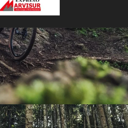
PEDALES
PIÑON
PLATOS
POTENCIA/CODO
RADIOS
ROLDANAS
SHIFTER
SILLINES
TIJA/TUBO DE ASIENTO