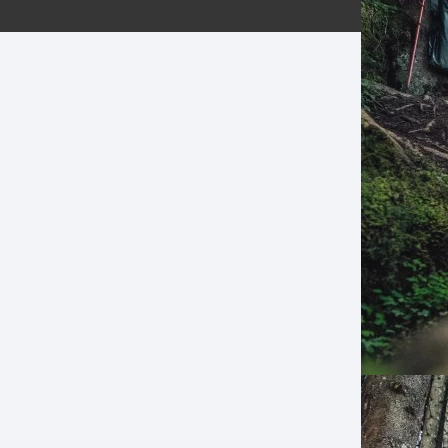
ERNERAS
PATILLAS MTB Y RUTA
NG
L
N
S