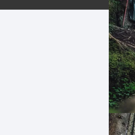
ERNERAS
PATILLAS MTB Y RUTA
NG
L
N
S