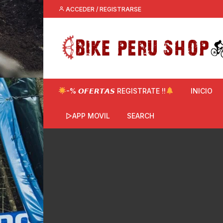
Saltar
ACCEDER / REGISTRARSE
al
contenido
-% 𝙊𝙁𝙀𝙍𝙏𝘼𝙎 REGISTRATE !!
INICIO
▷APP MOVIL
SEARCH