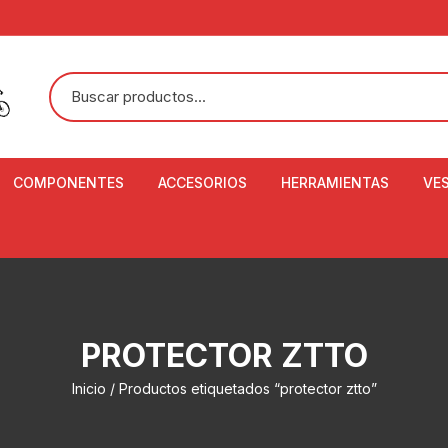
COMPONENTES
ACCESORIOS
HERRAMIENTAS
VE
ACEITE DE SUSPENSIÓN Y
BANDANAS
ALICATE CORTACABL
CA
SHOX
BOTELLAS
BALANZA DIGITAL
CO
ADAPTADOR DE DISCO
ZA
CADENA DE SEGURIDAD
DESMONTABLE DE LL
PROTECTOR ZTTO
AJUSTE DE TIJAS
CO
CASCOS
EXTRACTOR DE BOT
Inicio
/ Productos etiquetados “protector ztto”
BOTTOM BRACKET
BRACKET
CO
CINTA DE MANILLAR
AROS
EXTRACTOR DE CATA
CU