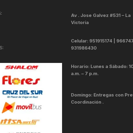
KIT DE TRANSMISIÓN
TORNILLOS
:
Av . Jose Galvez #531 – La
Victoria
LÍQUIDO DE FRENO
VELOCIMETROS
LIQUIDO SELLANTES
Celular: 951915174 | 96674
S:
931986430
LLANTAS
Horario: Lunes a Sábado: 1
LUBRICANTE DE CADENA
a.m. – 7 p.m.
MANILLAR / TIMÓN
Domingo: Entregas con Pre
MASAS
Coordinación .
OTROS
PASTILLAS