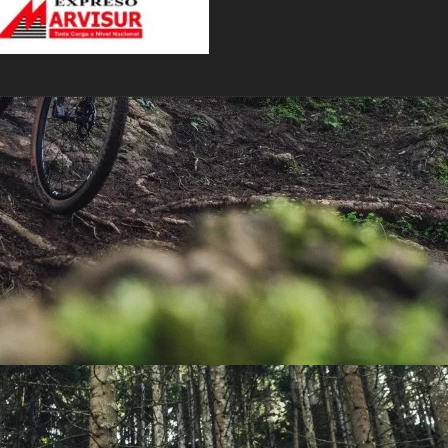
PEDALES
PIÑON
PLATOS
POTENCIA/CODO
RADIOS
ROLDANAS
SHIFTER
SILLINES
TIJA/TUBO DE ASIENTO