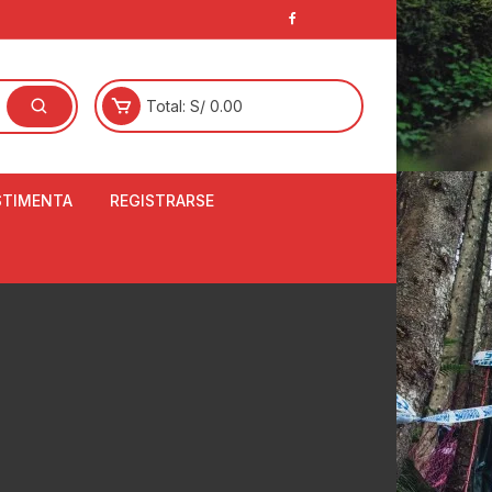
Total:
S/
0.00
STIMENTA
REGISTRARSE
E
LCETINES
BERTORES DE
PATILLAS
ANTAS
NJUNTO DE JERSEY
OM
RTAVIENTOS
LINA
LOTES