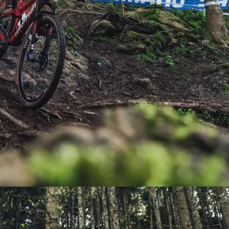
PEDALES
PIÑON
PLATOS
POTENCIA/CODO
RADIOS
ROLDANAS
SHIFTER
SILLINES
TIJA/TUBO DE ASIENTO