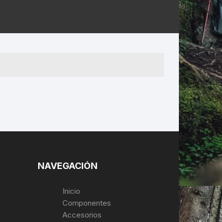
ERNERAS
PATILLAS MTB Y RUTA
NG
L
N
S
NAVEGACIÓN
Inicio
Componentes
Accesorios