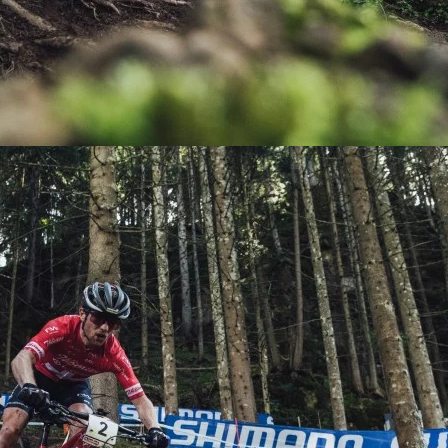
KIT DE TRANSMISIÓN
TORNILLOS
LÍQUIDO DE FRENO
VELOCIMETROS
LIQUIDO SELLANTES
LLANTAS
LUBRICANTE DE CADENA
MANILLAR / TIMÓN
MASAS
OTROS
PASTILLAS