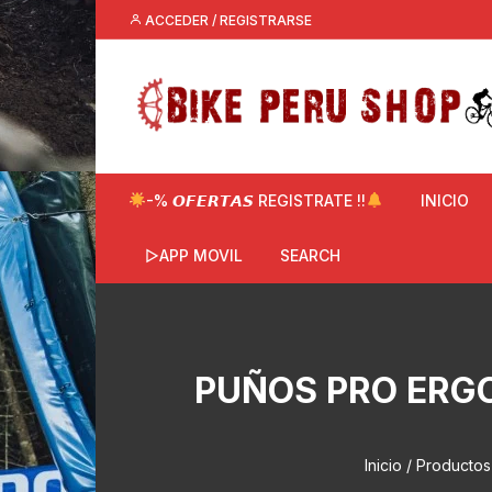
Saltar
ACCEDER / REGISTRARSE
al
contenido
-% 𝙊𝙁𝙀𝙍𝙏𝘼𝙎 REGISTRATE !!
INICIO
▷APP MOVIL
SEARCH
PUÑOS PRO ERG
Inicio
/ Productos