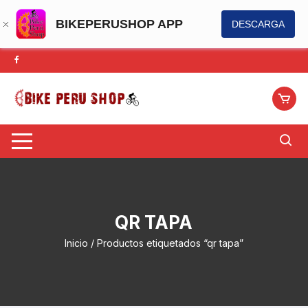
BIKEPERUSHOP APP
DESCARGA
Saltar
al
contenido
QR TAPA
Inicio
/ Productos etiquetados “qr tapa”