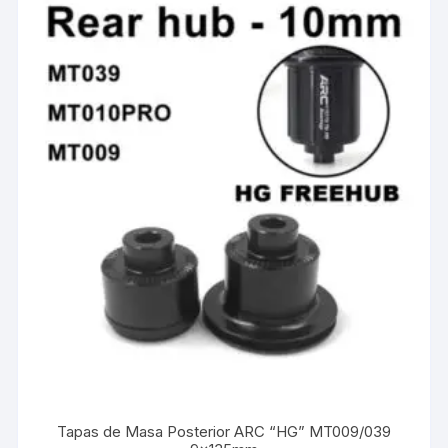
Tapas de Masa Posterior ARC “HG” MT009/039