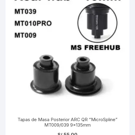
Tapas de Masa Posterior ARC QR “MicroSpline”
MT009/039 9×135mm
S/
55.00