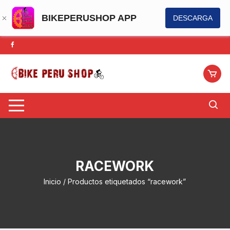
BIKEPERUSHOP APP
DESCARGA
Saltar
al
contenido
RACEWORK
Inicio
/ Productos etiquetados “racework”