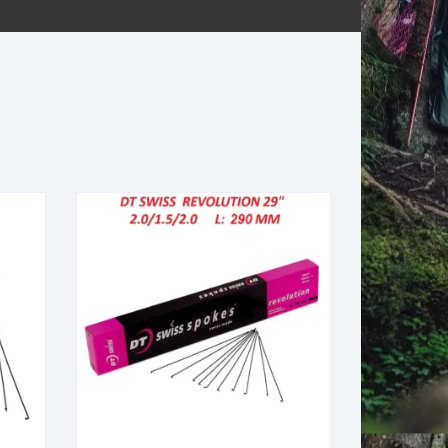
ERNERAS
PATILLAS MTB Y RUTA
NG
L
N
S