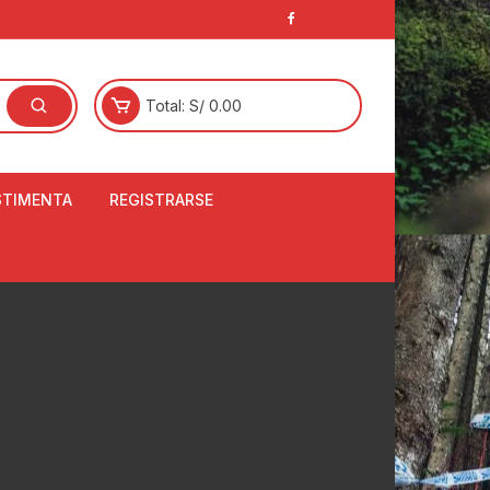
Total:
S/
0.00
STIMENTA
REGISTRARSE
E
LCETINES
BERTORES DE
PATILLAS
ANTAS
NJUNTO DE JERSEY
OM
RTAVIENTOS
LINA
LOTES