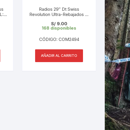
ss
Radios 29″ Dt Swiss
L:
Revolution Ultra-Rebajados L:
D)
290 mm 2.0/1.5/2.0 (1 UND)
LES
S/
9.00
Tope de Gama
168 disponibles
CÓDIGO: COM2494
AÑADIR AL CARRITO