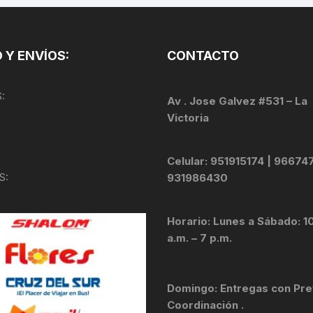
PEDALES
PIÑON
 Y ENVÍOS:
CONTACTO
PLATOS
:
Av . Jose Galvez #531 – La
POTENCIA/CODO
Victoria
RADIOS
Celular: 951915174 | 96674
S:
931986430
ROLDANAS
SHIFTER
Horario: Lunes a Sábado: 1
a.m. – 7 p.m.
SILLINES
TIJA/TUBO DE ASIENTO
Domingo: Entregas con Pre
Coordinación .