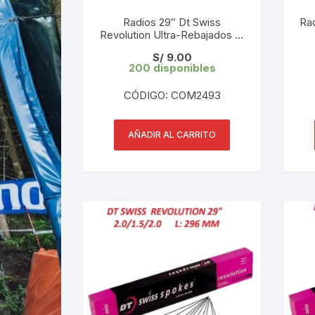
Radios 29″ Dt Swiss
Ra
Revolution Ultra-Rebajados L:
297 mm 2.0/1.5/2.0 (1 UND)
R
S/
9.00
Tope de Gama
200 disponibles
CÓDIGO: COM2493
AÑADIR AL CARRITO