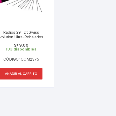
KIT DE TRANSMISIÓN
TORNILLOS
LÍQUIDO DE FRENO
VELOCIMETROS
Radios 29″ Dt Swiss
LIQUIDO SELLANTES
volution Ultra-Rebajados L:
92mm 2.0/1.5/2.0 (1 UND)
S/
9.00
LLANTAS
Tope de Gama
133 disponibles
LUBRICANTE DE CADENA
CÓDIGO: COM2375
MANILLAR / TIMÓN
AÑADIR AL CARRITO
MASAS
OTROS
PASTILLAS