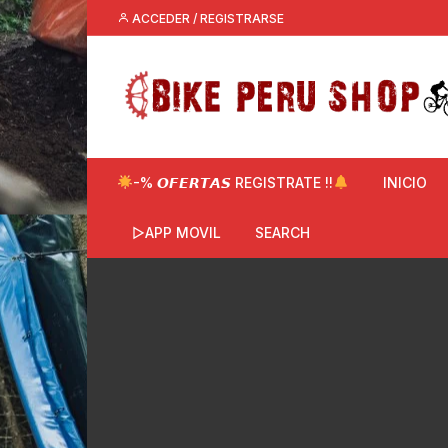
Saltar
ACCEDER / REGISTRARSE
al
contenido
-% 𝙊𝙁𝙀𝙍𝙏𝘼𝙎 REGISTRATE !!
INICIO
▷APP MOVIL
SEARCH