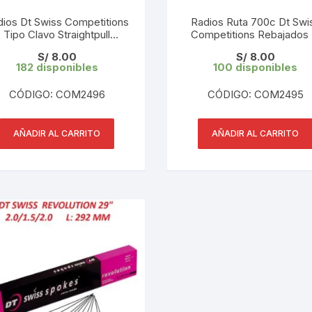
CINTA TUBELES
OTROS
KIT DE PURGADO
dios Dt Swiss Competitions
Radios Ruta 700c Dt Swi
Tipo Clavo Straightpull
CUADROS
Competitions Rebajados 
PARCHES
ebajados 27.5″ L: 285 mm
285 mm 2.0/1.8/2.0 (1 UN
KIT REPARADOR TUBE
S/
8.00
S/
8.00
2.0/1.8/2.0 (1 UND)
182 disponibles
100 disponibles
DESCARRILADOR
PORTABOTELLAS
LLAVE DE NIPLES
CÓDIGO: COM2496
CÓDIGO: COM2495
DESVIADOR
PORTACELULAR
MEDIDOR DE CADENA
DIRECCIÓN / TASAS
AÑADIR AL CARRITO
AÑADIR AL CARRITO
PORTAHERRAMIENTAS
OTROS
DISCO DE FRENO
PROTECTOR DE BIELA
SOPORTE DE
MANTENIMIENTO
FRENOS
PROTECTOR DE CUADRO
TRONCHACADENA
GRIPS / PUÑOS
PROTECTOR DE FRENO
GUIACADENA
TAPABARROS
HORQUILLA
TIMBRE