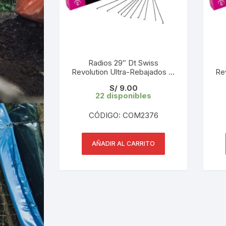
Radios 29″ Dt Swiss
Revolution Ultra-Rebajados L:
Re
296 mm 2.0/1.5/2.0 (1 UND)
2
S/
9.00
Tope de Gama
22 disponibles
CÓDIGO: COM2376
AÑADIR AL CARRITO