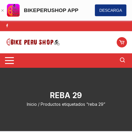
BIKEPERUSHOP APP
DESCARGA
Saltar
al
contenido
REBA 29
Inicio
/ Productos etiquetados “reba 29”