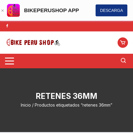
BIKEPERUSHOP APP
DESCARGA
Saltar
al
contenido
RETENES 36MM
Inicio
/ Productos etiquetados “retenes 36mm”