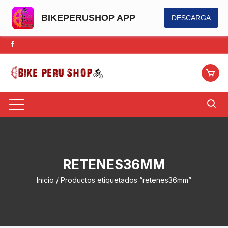
BIKEPERUSHOP APP
DESCARGA
Saltar
al
contenido
RETENES36MM
Inicio
/ Productos etiquetados “retenes36mm”