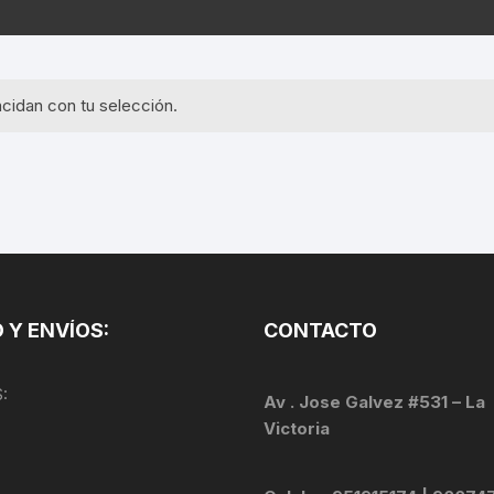
EQUIPOS GPS
ASIENTOS / SILLINES
EXTRACTOR DE EJE
PI
SELLADO
GORRAS ANTISUDOR
BIELAS
ZA
cidan con tu selección.
EXTRACTOR DE MISSI
GUANTES
LINK
TOPES Y TERMINALES
INFLADORES
EXTRACTOR DE PEDA
CABLES Y FUNDAS
LENTES
EXTRACTOR DE PIÑO
CADENA
LIMPIACADENA
EXTRACTOR DE TASA
CALAS
 Y ENVÍOS:
CONTACTO
LUCES
GRASA
CÁMARAS
:
MANGAS
Av . Jose Galvez #531 – La
JUEGO DE ALLEN
CANDADO DE CADENA
Victoria
/MISSINGLINK
MEDIDOR DE PRESIÓN
KIT DE LIMPIEZA