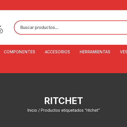
COMPONENTES
ACCESORIOS
HERRAMIENTAS
VE
ACEITE DE SUSPENSIÓN Y
BANDANAS
ALICATE CORTACABL
CA
SHOX
BOTELLAS
BALANZA DIGITAL
CO
ADAPTADOR DE DISCO
ZA
CADENA DE SEGURIDAD
DESMONTABLE DE LL
RITCHET
AJUSTE DE TIJAS
CO
CASCOS
EXTRACTOR DE BOT
Inicio
/ Productos etiquetados “ritchet”
BOTTOM BRACKET
BRACKET
CO
CINTA DE MANILLAR
AROS
EXTRACTOR DE CATA
CU