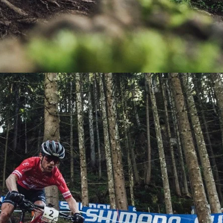
KIT DE TRANSMISIÓN
TORNILLOS
LÍQUIDO DE FRENO
VELOCIMETROS
LIQUIDO SELLANTES
LLANTAS
LUBRICANTE DE CADENA
MANILLAR / TIMÓN
MASAS
OTROS
PASTILLAS