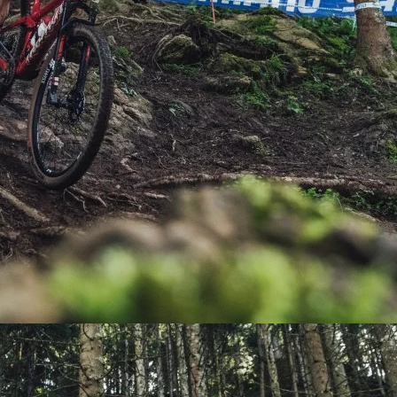
PEDALES
PIÑON
PLATOS
POTENCIA/CODO
RADIOS
ROLDANAS
SHIFTER
SILLINES
TIJA/TUBO DE ASIENTO