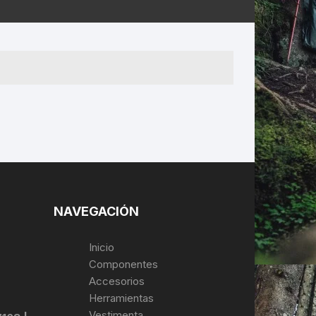
ERNERAS
PATILLAS MTB Y RUTA
NG
L
N
S
NAVEGACIÓN
Inicio
Componentes
Accesorios
Herramientas
Vestimenta