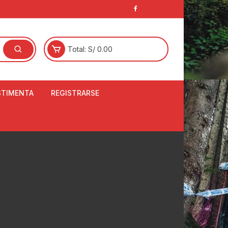
Total:
S/
0.00
STIMENTA
REGISTRARSE
E
LCETINES
BERTORES DE
PATILLAS
ANTAS
NJUNTO DE JERSEY
OM
RTAVIENTOS
LINA
LOTES