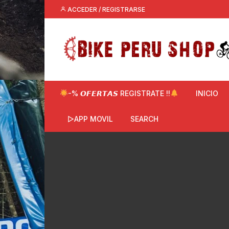
Saltar
ACCEDER / REGISTRARSE
al
contenido
-% 𝙊𝙁𝙀𝙍𝙏𝘼𝙎 REGISTRATE !!
INICIO
▷APP MOVIL
SEARCH