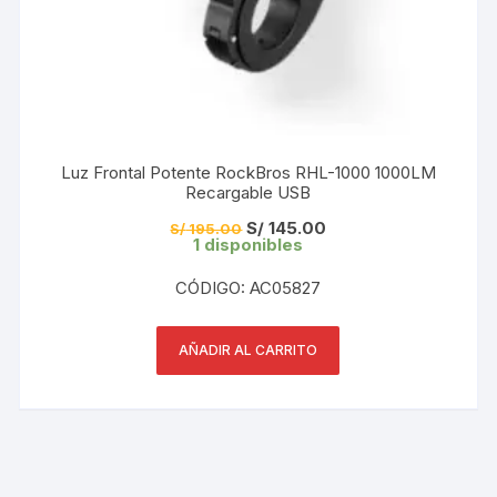
Luz Frontal Potente RockBros RHL-1000 1000LM
Recargable USB
El
El
S/
145.00
S/
195.00
precio
precio
1 disponibles
original
actual
era:
es:
CÓDIGO: AC05827
S/ 195.00.
S/ 145.00.
AÑADIR AL CARRITO