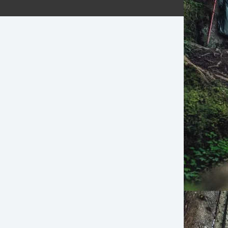
ERNERAS
PATILLAS MTB Y RUTA
NG
L
N
S