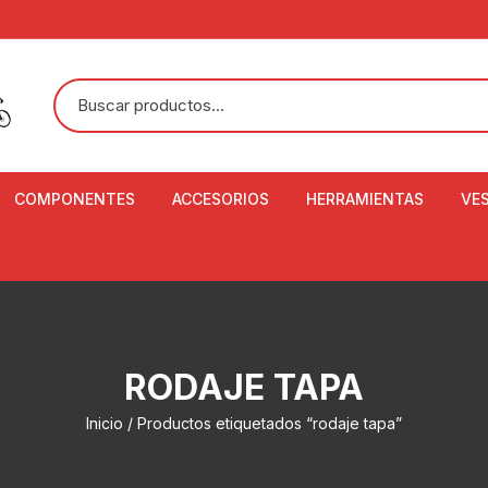
COMPONENTES
ACCESORIOS
HERRAMIENTAS
VE
ACEITE DE SUSPENSIÓN Y
BANDANAS
ALICATE CORTACABL
CA
SHOX
BOTELLAS
BALANZA DIGITAL
CO
ADAPTADOR DE DISCO
ZA
CADENA DE SEGURIDAD
DESMONTABLE DE LL
RODAJE TAPA
AJUSTE DE TIJAS
CO
CASCOS
EXTRACTOR DE BOT
Inicio
/ Productos etiquetados “rodaje tapa”
BOTTOM BRACKET
BRACKET
CO
CINTA DE MANILLAR
AROS
EXTRACTOR DE CATA
CU