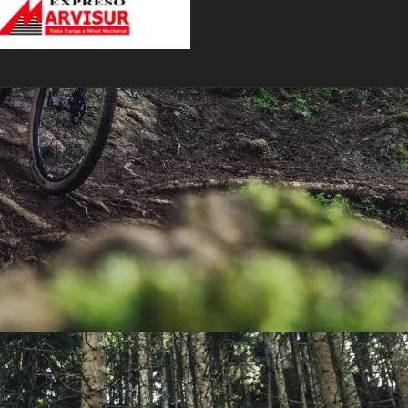
PEDALES
PIÑON
PLATOS
POTENCIA/CODO
RADIOS
ROLDANAS
SHIFTER
SILLINES
TIJA/TUBO DE ASIENTO