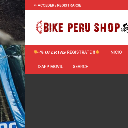
Saltar
ACCEDER / REGISTRARSE
al
contenido
-% 𝙊𝙁𝙀𝙍𝙏𝘼𝙎 REGISTRATE !!
INICIO
▷APP MOVIL
SEARCH