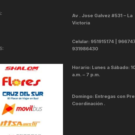
KIT DE TRANSMISIÓN
TORNILLOS
:
Av . Jose Galvez #531 – La
Victoria
LÍQUIDO DE FRENO
VELOCIMETROS
LIQUIDO SELLANTES
Celular: 951915174 | 96674
S:
931986430
LLANTAS
Horario: Lunes a Sábado: 1
LUBRICANTE DE CADENA
a.m. – 7 p.m.
MANILLAR / TIMÓN
Domingo: Entregas con Pre
MASAS
Coordinación .
OTROS
PASTILLAS