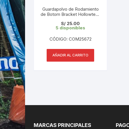
Guardapolvo de Rodamiento
de Botom Bracket Hollowtech
24mm ( 2 und)
S/
25.00
5 disponibles
CÓDIGO: COM25672
AÑADIR AL CARRITO
MARCAS PRINCIPALES
PAGO