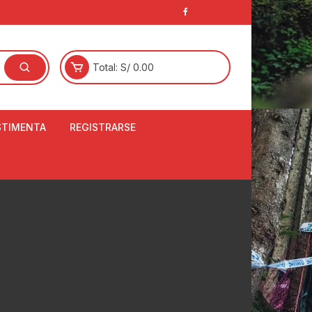
Total:
S/
0.00
STIMENTA
REGISTRARSE
E
LCETINES
BERTORES DE
PATILLAS
ANTAS
NJUNTO DE JERSEY
OM
RTAVIENTOS
LINA
LOTES