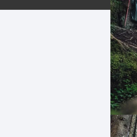
ERNERAS
PATILLAS MTB Y RUTA
NG
L
N
S