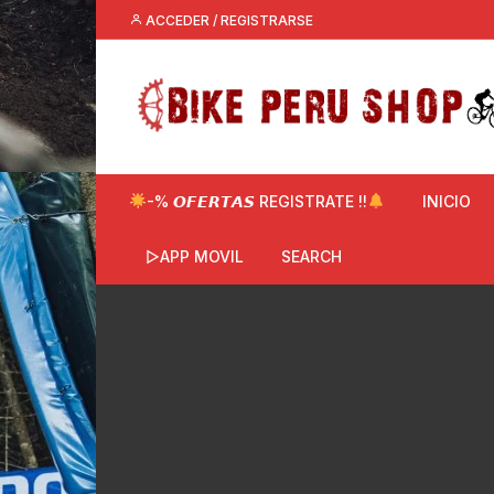
Saltar
ACCEDER / REGISTRARSE
al
contenido
-% 𝙊𝙁𝙀𝙍𝙏𝘼𝙎 REGISTRATE !!
INICIO
▷APP MOVIL
SEARCH