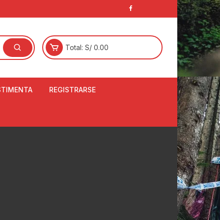
Total:
S/
0.00
STIMENTA
REGISTRARSE
E
LCETINES
BERTORES DE
PATILLAS
ANTAS
NJUNTO DE JERSEY
OM
RTAVIENTOS
LINA
LOTES