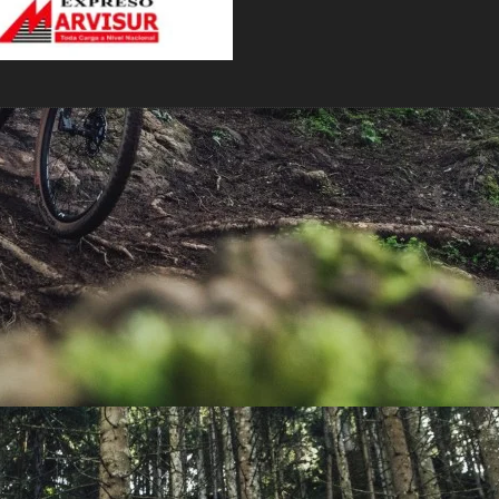
PEDALES
PIÑON
PLATOS
POTENCIA/CODO
RADIOS
ROLDANAS
SHIFTER
SILLINES
TIJA/TUBO DE ASIENTO