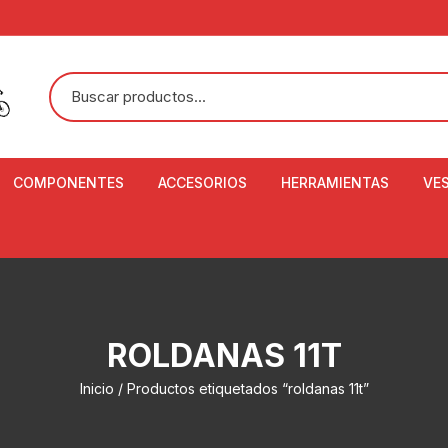
COMPONENTES
ACCESORIOS
HERRAMIENTAS
VE
ACEITE DE SUSPENSIÓN Y
BANDANAS
ALICATE CORTACABL
CA
SHOX
BOTELLAS
BALANZA DIGITAL
CO
ADAPTADOR DE DISCO
ZA
CADENA DE SEGURIDAD
DESMONTABLE DE LL
ROLDANAS 11T
AJUSTE DE TIJAS
CO
CASCOS
EXTRACTOR DE BOT
Inicio
/ Productos etiquetados “roldanas 11t”
BOTTOM BRACKET
BRACKET
CO
CINTA DE MANILLAR
AROS
EXTRACTOR DE CATA
CU