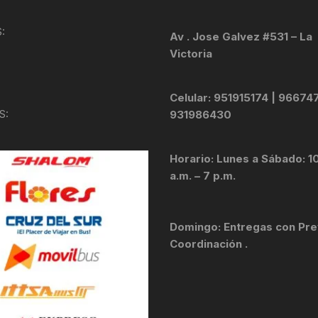
KIT DE TRANSMISIÓN
TORNILLOS
:
Av . Jose Galvez #531 – La
Victoria
LÍQUIDO DE FRENO
VELOCIMETROS
LIQUIDO SELLANTES
Celular: 951915174 | 96674
S:
931986430
LLANTAS
Horario: Lunes a Sábado: 1
LUBRICANTE DE CADENA
a.m. – 7 p.m.
MANILLAR / TIMÓN
Domingo: Entregas con Pre
MASAS
Coordinación .
OTROS
PASTILLAS