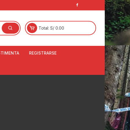
Total:
S/
0.00
STIMENTA
REGISTRARSE
E
LCETINES
BERTORES DE
PATILLAS
ANTAS
NJUNTO DE JERSEY
OM
RTAVIENTOS
LINA
LOTES