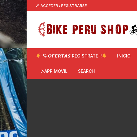
Saltar
ACCEDER / REGISTRARSE
al
contenido
-% 𝙊𝙁𝙀𝙍𝙏𝘼𝙎 REGISTRATE !!
INICIO
▷APP MOVIL
SEARCH