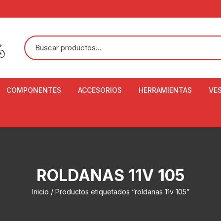
COMPONENTES
ACCESORIOS
HERRAMIENTAS
VE
ACEITE DE SUSPENSIÓN Y
BANDANAS
ALICATE CORTACABL
CA
SHOX
BOTELLAS
BALANZA DIGITAL
CO
ADAPTADOR DE DISCO
ZA
CADENA DE SEGURIDAD
DESMONTABLE DE LL
ROLDANAS 11V 105
AJUSTE DE TIJAS
CO
CASCOS
EXTRACTOR DE BOT
Inicio
/ Productos etiquetados “roldanas 11v 105”
BOTTOM BRACKET
BRACKET
CO
CINTA DE MANILLAR
AROS
EXTRACTOR DE CATA
CU