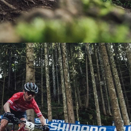
KIT DE TRANSMISIÓN
TORNILLOS
LÍQUIDO DE FRENO
VELOCIMETROS
LIQUIDO SELLANTES
LLANTAS
LUBRICANTE DE CADENA
MANILLAR / TIMÓN
MASAS
OTROS
PASTILLAS