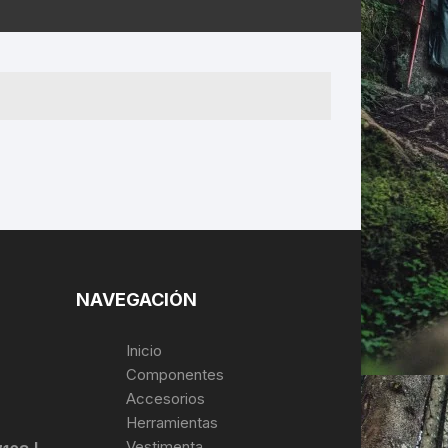
ERNERAS
PATILLAS MTB Y RUTA
NG
L
N
S
NAVEGACIÓN
Inicio
Componentes
Accesorios
Herramientas
Vestimenta