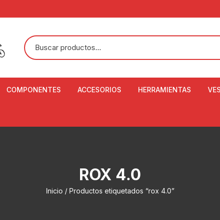
COMPONENTES
ACCESORIOS
HERRAMIENTAS
VE
ACEITE DE SUSPENSIÓN Y
BANDANAS
ALICATE CORTACABL
CA
SHOX
BOTELLAS
BALANZA DIGITAL
CO
ADAPTADOR DE DISCO
ZA
CADENA DE SEGURIDAD
DESMONTABLE DE LL
ROX 4.0
AJUSTE DE TIJAS
CO
CASCOS
EXTRACTOR DE BOT
Inicio
/ Productos etiquetados “rox 4.0”
BOTTOM BRACKET
BRACKET
CO
CINTA DE MANILLAR
AROS
EXTRACTOR DE CATA
CU