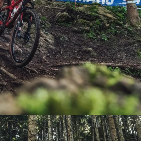
PEDALES
PIÑON
PLATOS
POTENCIA/CODO
RADIOS
ROLDANAS
SHIFTER
SILLINES
TIJA/TUBO DE ASIENTO