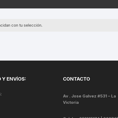
EQUIPOS GPS
ASIENTOS / SILLINES
EXTRACTOR DE EJE
PI
SELLADO
GORRAS ANTISUDOR
BIELAS
ZA
cidan con tu selección.
EXTRACTOR DE MISSI
GUANTES
LINK
TOPES Y TERMINALES
INFLADORES
EXTRACTOR DE PEDA
CABLES Y FUNDAS
LENTES
EXTRACTOR DE PIÑO
CADENA
LIMPIACADENA
EXTRACTOR DE TASA
CALAS
 Y ENVÍOS:
CONTACTO
LUCES
GRASA
CÁMARAS
:
MANGAS
Av . Jose Galvez #531 – La
JUEGO DE ALLEN
CANDADO DE CADENA
Victoria
/MISSINGLINK
MEDIDOR DE PRESIÓN
KIT DE LIMPIEZA