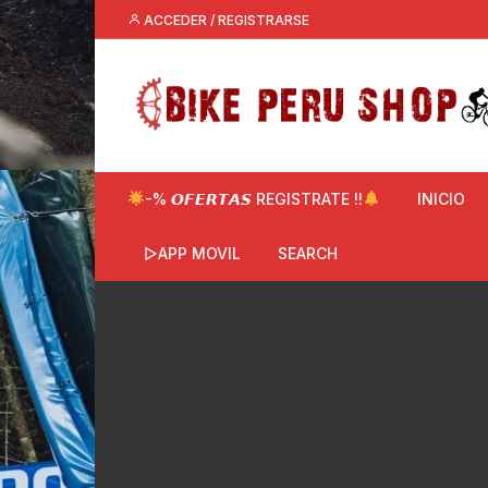
Saltar
ACCEDER / REGISTRARSE
al
contenido
-% 𝙊𝙁𝙀𝙍𝙏𝘼𝙎 REGISTRATE !!
INICIO
▷APP MOVIL
SEARCH