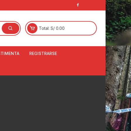
Total:
S/
0.00
STIMENTA
REGISTRARSE
E
LCETINES
BERTORES DE
PATILLAS
ANTAS
NJUNTO DE JERSEY
OM
RTAVIENTOS
LINA
LOTES