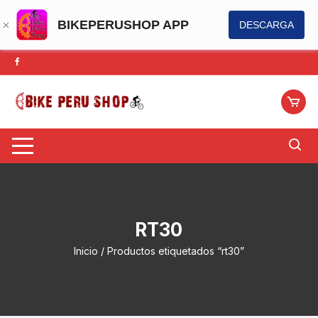
BIKEPERUSHOP APP
DESCARGA
Saltar
al
contenido
RT30
Inicio
/ Productos etiquetados “rt30”