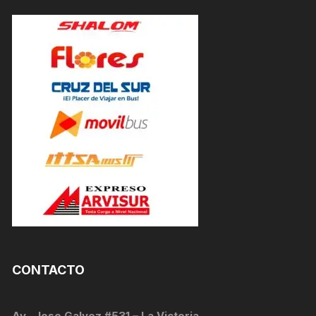
CONTACTO
Av . Jose Galvez #531 – La Victoria