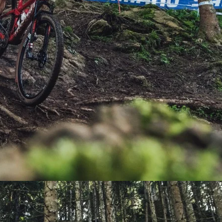
PEDALES
PIÑON
PLATOS
POTENCIA/CODO
RADIOS
ROLDANAS
SHIFTER
SILLINES
TIJA/TUBO DE ASIENTO