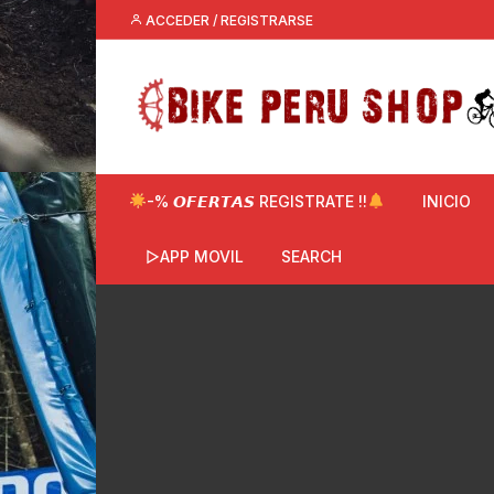
Saltar
ACCEDER / REGISTRARSE
al
contenido
-% 𝙊𝙁𝙀𝙍𝙏𝘼𝙎 REGISTRATE !!
INICIO
▷APP MOVIL
SEARCH