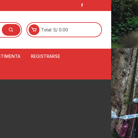
Total:
S/
0.00
STIMENTA
REGISTRARSE
E
LCETINES
BERTORES DE
PATILLAS
ANTAS
NJUNTO DE JERSEY
OM
RTAVIENTOS
LINA
LOTES