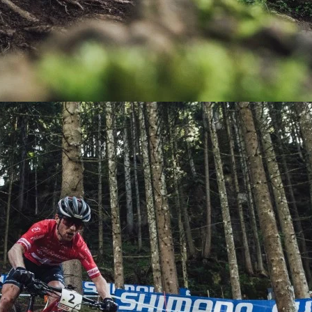
KIT DE TRANSMISIÓN
TORNILLOS
LÍQUIDO DE FRENO
VELOCIMETROS
LIQUIDO SELLANTES
LLANTAS
LUBRICANTE DE CADENA
MANILLAR / TIMÓN
MASAS
OTROS
PASTILLAS