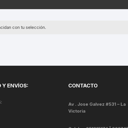
EQUIPOS GPS
ASIENTOS / SILLINES
EXTRACTOR DE EJE
PI
SELLADO
GORRAS ANTISUDOR
BIELAS
ZA
cidan con tu selección.
EXTRACTOR DE MISSI
GUANTES
LINK
TOPES Y TERMINALES
INFLADORES
EXTRACTOR DE PEDA
CABLES Y FUNDAS
LENTES
EXTRACTOR DE PIÑO
CADENA
LIMPIACADENA
EXTRACTOR DE TASA
CALAS
 Y ENVÍOS:
CONTACTO
LUCES
GRASA
CÁMARAS
:
MANGAS
Av . Jose Galvez #531 – La
JUEGO DE ALLEN
CANDADO DE CADENA
Victoria
/MISSINGLINK
MEDIDOR DE PRESIÓN
KIT DE LIMPIEZA