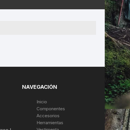
ERNERAS
PATILLAS MTB Y RUTA
NG
L
N
S
NAVEGACIÓN
Inicio
Componentes
Accesorios
Herramientas
Vestimenta