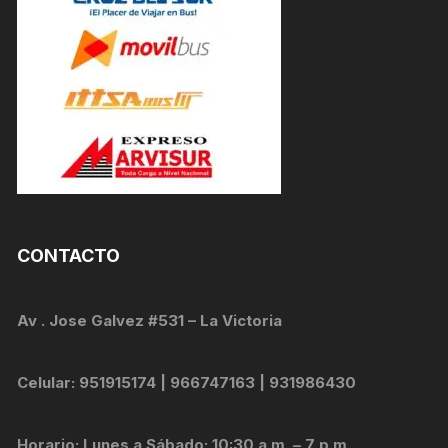
CONTACTO
Av . Jose Galvez #531 – La Victoria
Celular: 951915174 | 966747163 | 931986430
Horario: Lunes a Sábado: 10:30 a.m. – 7 p.m.