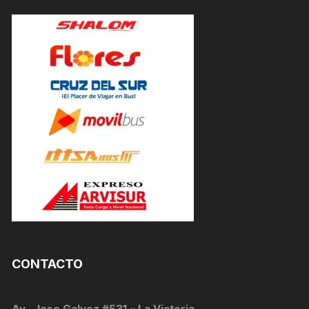
CONTACTO
Av . Jose Galvez #531 – La Victoria