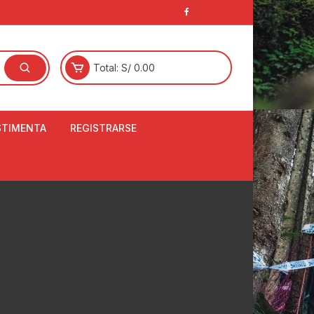
Total:
S/
0.00
STIMENTA
REGISTRARSE
E
LCETINES
BERTORES DE
PATILLAS
ANTAS
NJUNTO DE JERSEY
OM
RTAVIENTOS
LINA
LOTES