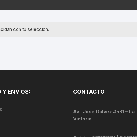
EQUIPOS GPS
ASIENTOS / SILLINES
EXTRACTOR DE EJE
PI
SELLADO
GORRAS ANTISUDOR
BIELAS
ZA
cidan con tu selección.
EXTRACTOR DE MISSI
GUANTES
LINK
TOPES Y TERMINALES
INFLADORES
EXTRACTOR DE PEDA
CABLES Y FUNDAS
LENTES
EXTRACTOR DE PIÑO
CADENA
LIMPIACADENA
EXTRACTOR DE TASA
CALAS
 Y ENVÍOS:
CONTACTO
LUCES
GRASA
CÁMARAS
:
MANGAS
Av . Jose Galvez #531 – La
JUEGO DE ALLEN
CANDADO DE CADENA
Victoria
/MISSINGLINK
MEDIDOR DE PRESIÓN
KIT DE LIMPIEZA