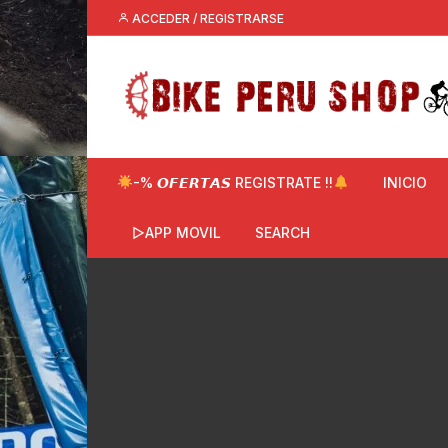
Saltar
ACCEDER / REGISTRARSE
al
contenido
-% 𝙊𝙁𝙀𝙍𝙏𝘼𝙎 REGISTRATE !!
INICIO
▷APP MOVIL
SEARCH