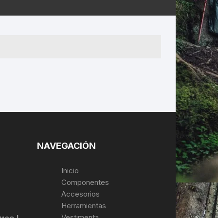
ERNERAS
PATILLAS MTB Y RUTA
NG
L
N
S
NAVEGACIÓN
Inicio
Componentes
Accesorios
Herramientas
Vestimenta