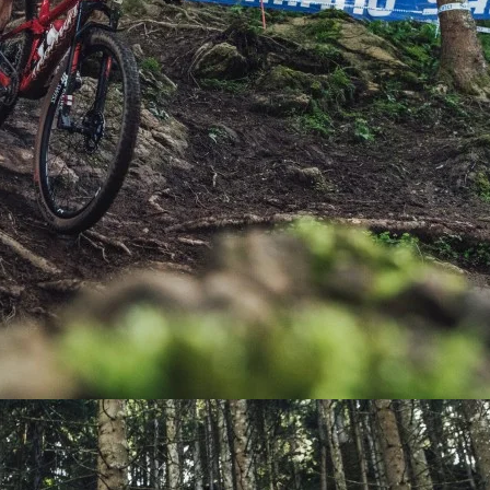
PEDALES
PIÑON
PLATOS
POTENCIA/CODO
RADIOS
ROLDANAS
SHIFTER
SILLINES
TIJA/TUBO DE ASIENTO