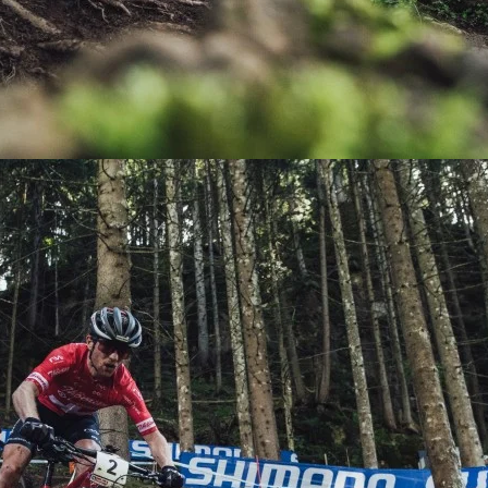
KIT DE TRANSMISIÓN
TORNILLOS
LÍQUIDO DE FRENO
VELOCIMETROS
LIQUIDO SELLANTES
LLANTAS
LUBRICANTE DE CADENA
MANILLAR / TIMÓN
MASAS
OTROS
PASTILLAS