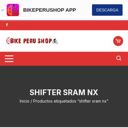
BIKEPERUSHOP APP
DESCARGA
Saltar
al
contenido
SHIFTER SRAM NX
Inicio
/ Productos etiquetados “shifter sram nx”