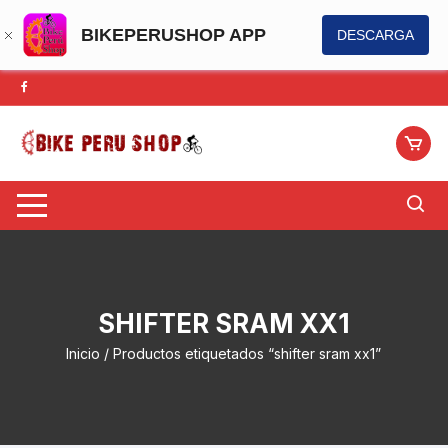
BIKEPERUSHOP APP
DESCARGA
Saltar
al
contenido
SHIFTER SRAM XX1
Inicio
/ Productos etiquetados “shifter sram xx1”