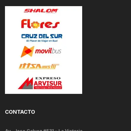
CONTACTO
Av . Jose Galvez #531 – La Victoria