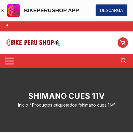
BIKEPERUSHOP APP
DESCARGA
Saltar
al
contenido
SHIMANO CUES 11V
Inicio
/ Productos etiquetados “shimano cues 11v”