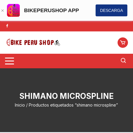
BIKEPERUSHOP APP
DESCARGA
Saltar
al
contenido
SHIMANO MICROSPLINE
Inicio
/ Productos etiquetados “shimano microspline”