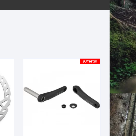
ERNERAS
PATILLAS MTB Y RUTA
NG
L
¡Oferta!
N
S