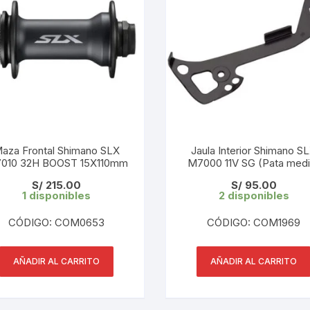
PEDALES
PIÑON
PLATOS
POTENCIA/CODO
RADIOS
aza Frontal Shimano SLX
Jaula Interior Shimano S
M7010 32H BOOST 15X110mm
M7000 11V SG (Pata medi
ROLDANAS
S/
215.00
S/
95.00
1 disponibles
2 disponibles
SHIFTER
CÓDIGO: COM0653
CÓDIGO: COM1969
SILLINES
AÑADIR AL CARRITO
AÑADIR AL CARRITO
TIJA/TUBO DE ASIENTO