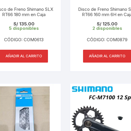
CINTA TUBELES
OTROS
KIT DE PURGADO
sco de Freno Shimano SLX
Disco de Freno Shimano 
RT66 180 mm en Caja
CUADROS
RT66 160 mm 6H en Caj
PARCHES
KIT REPARADOR TUBE
S/
135.00
S/
125.00
5 disponibles
2 disponibles
DESCARRILADOR
PORTABOTELLAS
LLAVE DE NIPLES
CÓDIGO: COM0613
CÓDIGO: COM0879
DESVIADOR
PORTACELULAR
MEDIDOR DE CADENA
DIRECCIÓN / TASAS
AÑADIR AL CARRITO
AÑADIR AL CARRITO
PORTAHERRAMIENTAS
OTROS
DISCO DE FRENO
PROTECTOR DE BIELA
SOPORTE DE
MANTENIMIENTO
FRENOS
PROTECTOR DE CUADRO
TRONCHACADENA
GRIPS / PUÑOS
PROTECTOR DE FRENO
GUIACADENA
TAPABARROS
HORQUILLA
TIMBRE