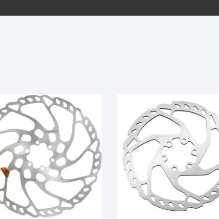
EQUIPOS GPS
ASIENTOS / SILLINES
EXTRACTOR DE EJE
PI
SELLADO
GORRAS ANTISUDOR
BIELAS
ZA
EXTRACTOR DE MISSI
GUANTES
LINK
TOPES Y TERMINALES
INFLADORES
EXTRACTOR DE PEDA
CABLES Y FUNDAS
LENTES
EXTRACTOR DE PIÑO
CADENA
LIMPIACADENA
EXTRACTOR DE TASA
CALAS
LUCES
GRASA
CÁMARAS
MANGAS
JUEGO DE ALLEN
CANDADO DE CADENA
/MISSINGLINK
MEDIDOR DE PRESIÓN
KIT DE LIMPIEZA