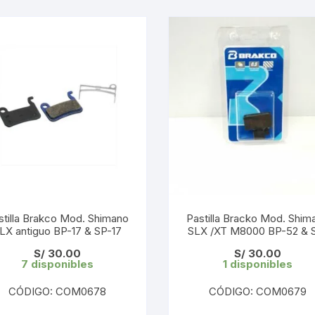
TOPES Y TERMINALES
VÁLVULAS TUBELES
stilla Brakco Mod. Shimano
Pastilla Bracko Mod. Shim
LX antiguo BP-17 & SP-17
SLX /XT M8000 BP-52 & 
52
S/
30.00
S/
30.00
7 disponibles
1 disponibles
CÓDIGO: COM0678
CÓDIGO: COM0679