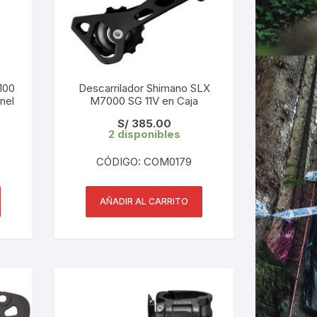
100
Descarrilador Shimano SLX
nel
M7000 SG 11V en Caja
S/
385.00
2 disponibles
CÓDIGO: COM0179
AÑADIR AL CARRITO