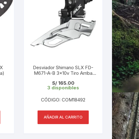
LX
Desviador Shimano SLX FD-
a)
M671-A-B 3x10v Tiro Arriba
con abrazadera
S/
165.00
3 disponibles
CÓDIGO: COM18492
AÑADIR AL CARRITO