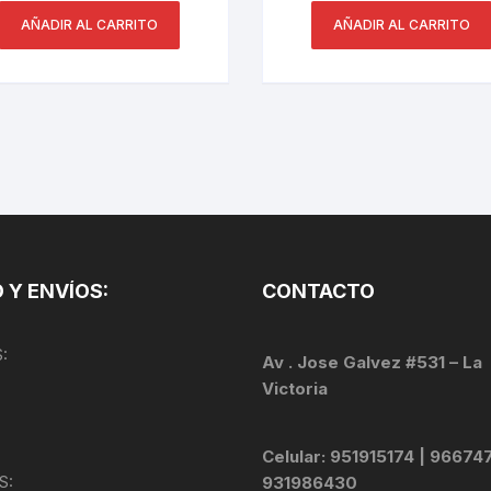
AÑADIR AL CARRITO
AÑADIR AL CARRITO
 Y ENVÍOS:
CONTACTO
:
Av . Jose Galvez #531 – La
Victoria
Celular: 951915174 | 96674
S:
931986430