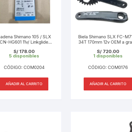
KIT DE TRANSMISIÓN
TORNILLOS
LÍQUIDO DE FRENO
VELOCIMETROS
adena Shimano 105 / SLX
Biela Shimano SLX FC-M7
LIQUIDO SELLANTES
CN-HG601 11v/ Linkglide
34T 170mm 12v OEM a gra
1/10/9v 11V 116 Links E-bike
S/
178.00
S/
720.00
LLANTAS
5 disponibles
1 disponibles
LUBRICANTE DE CADENA
CÓDIGO: COM0204
CÓDIGO: COM0176
MANILLAR / TIMÓN
AÑADIR AL CARRITO
AÑADIR AL CARRITO
MASAS
OTROS
PASTILLAS