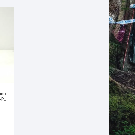
ano
SP-