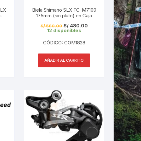
SLX
Biela Shimano SLX FC-M7100
a
175mm (sin plato) en Caja
LES
El
El
S/
480.00
S/
580.00
precio
precio
12 disponibles
original
actual
era:
es:
CÓDIGO: COM1828
S/ 580.00.
S/ 480.00.
AÑADIR AL CARRITO