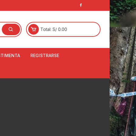
Total:
S/
0.00
STIMENTA
REGISTRARSE
E
LCETINES
BERTORES DE
PATILLAS
ANTAS
NJUNTO DE JERSEY
OM
RTAVIENTOS
LINA
LOTES