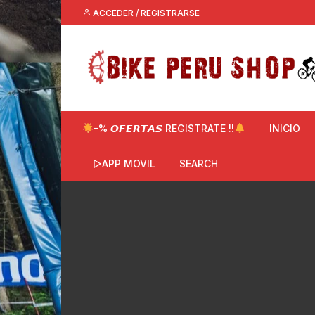
Saltar
ACCEDER / REGISTRARSE
al
contenido
-% 𝙊𝙁𝙀𝙍𝙏𝘼𝙎 REGISTRATE !!
INICIO
▷APP MOVIL
SEARCH