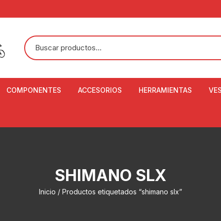
COMPONENTES
ACCESORIOS
HERRAMIENTAS
VE
ACEITE DE SUSPENSIÓN Y
BANDANAS
ALICATE CORTACABL
CA
SHOX
BOTELLAS
BALANZA DIGITAL
CO
ADAPTADOR DE DISCO
ZA
CADENA DE SEGURIDAD
DESMONTABLE DE LL
SHIMANO SLX
AJUSTE DE TIJAS
CO
CASCOS
EXTRACTOR DE BOT
Inicio
/ Productos etiquetados “shimano slx”
BOTTOM BRACKET
BRACKET
CO
CINTA DE MANILLAR
AROS
EXTRACTOR DE CATA
CU