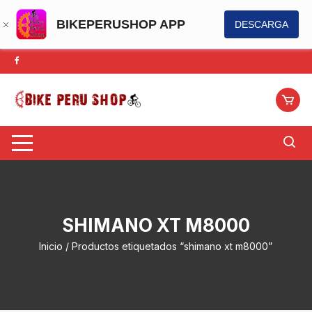
BIKEPERUSHOP APP
DESCARGA
Saltar
al
contenido
SHIMANO XT M8000
Inicio
/ Productos etiquetados “shimano xt m8000”