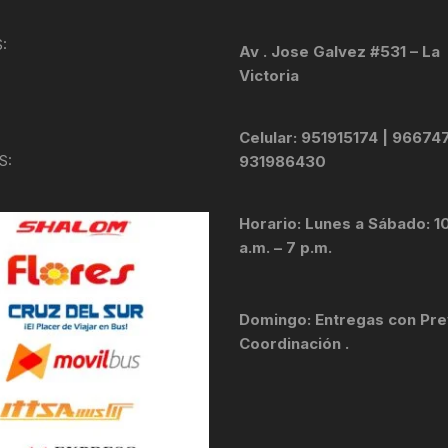
KIT DE TRANSMISIÓN
TORNILLOS
:
Av . Jose Galvez #531 – La
Victoria
LÍQUIDO DE FRENO
VELOCIMETROS
LIQUIDO SELLANTES
Celular: 951915174 | 96674
S:
931986430
LLANTAS
Horario: Lunes a Sábado: 1
LUBRICANTE DE CADENA
a.m. – 7 p.m.
MANILLAR / TIMÓN
Domingo: Entregas con Pre
MASAS
Coordinación .
OTROS
PASTILLAS