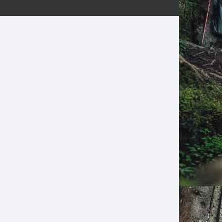
ERNERAS
PATILLAS MTB Y RUTA
NG
L
N
S