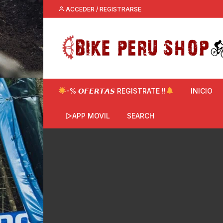
Saltar
ACCEDER / REGISTRARSE
al
contenido
-% 𝙊𝙁𝙀𝙍𝙏𝘼𝙎 REGISTRATE !!
INICIO
▷APP MOVIL
SEARCH