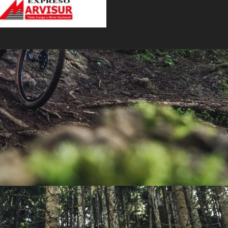
PEDALES
PIÑON
PLATOS
POTENCIA/CODO
RADIOS
ROLDANAS
SHIFTER
SILLINES
TIJA/TUBO DE ASIENTO