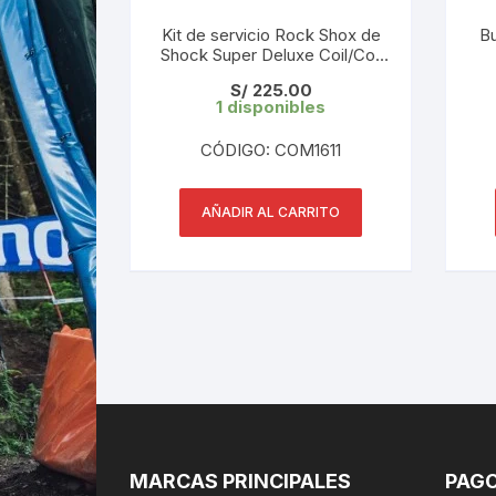
Kit de servicio Rock Shox de
B
Shock Super Deluxe Coil/Coil
Remote A1-A2 (2018-2020)
22.
S/
225.00
00.4315.032.638
1 disponibles
CÓDIGO: COM1611
AÑADIR AL CARRITO
MARCAS PRINCIPALES
PAGO