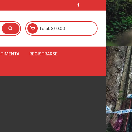
Total:
S/
0.00
STIMENTA
REGISTRARSE
E
LCETINES
BERTORES DE
PATILLAS
ANTAS
NJUNTO DE JERSEY
OM
RTAVIENTOS
LINA
LOTES