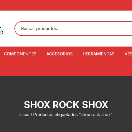
COMPONENTES
ACCESORIOS
HERRAMIENTAS
VE
ACEITE DE SUSPENSIÓN Y
BANDANAS
ALICATE CORTACABL
CA
SHOX
BOTELLAS
BALANZA DIGITAL
CO
ADAPTADOR DE DISCO
ZA
CADENA DE SEGURIDAD
DESMONTABLE DE LL
SHOX ROCK SHOX
AJUSTE DE TIJAS
CO
CASCOS
EXTRACTOR DE BOT
Inicio
/ Productos etiquetados “shox rock shox”
BOTTOM BRACKET
BRACKET
CO
CINTA DE MANILLAR
AROS
EXTRACTOR DE CATA
CU