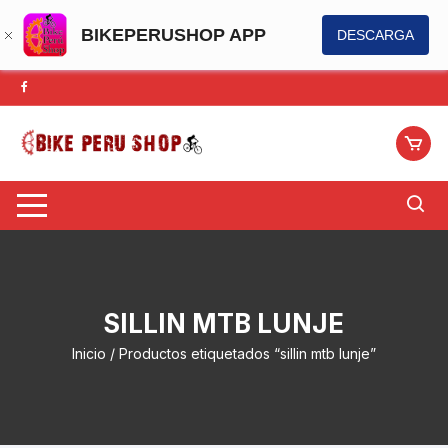
BIKEPERUSHOP APP
DESCARGA
Saltar
al
contenido
SILLIN MTB LUNJE
Inicio
/ Productos etiquetados “sillin mtb lunje”